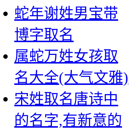
蛇年谢姓男宝带
博字取名
属蛇万姓女孩取
名大全(大气文雅)
宋姓取名唐诗中
的名字,有新意的