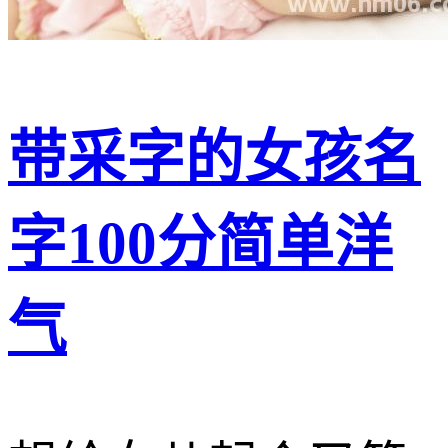
带采字的女孩名
字100分简单洋
气