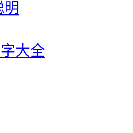
聪明
名字大全