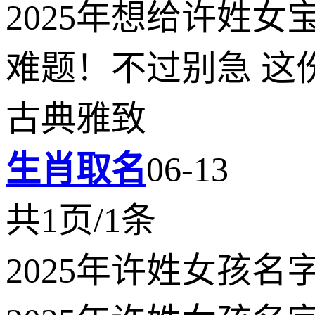
2025年想给许姓
难题！不过别急 这
古典雅致
生肖取名
06-13
共1页/1条
2025年许姓女孩名