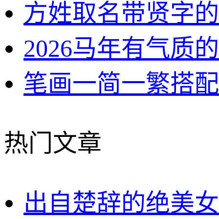
方姓取名带贤字的
2026马年有气质
笔画一简一繁搭配
热门文章
出自楚辞的绝美女