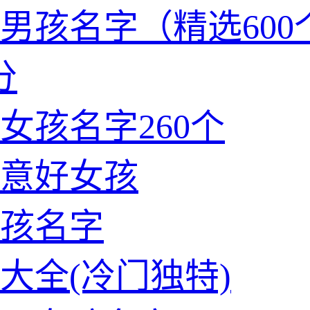
男孩名字（精选600
分
女孩名字260个
意好女孩
孩名字
大全(冷门独特)