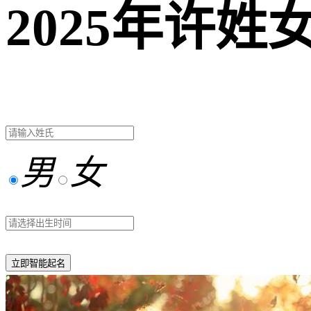
2025年许
男
女
立即智能起名