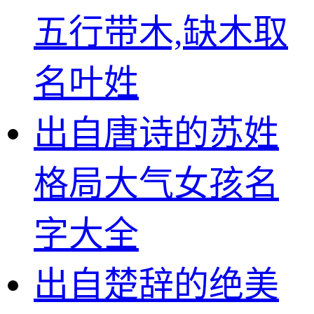
五行带木,缺木取
名叶姓
出自唐诗的苏姓
格局大气女孩名
字大全
出自楚辞的绝美