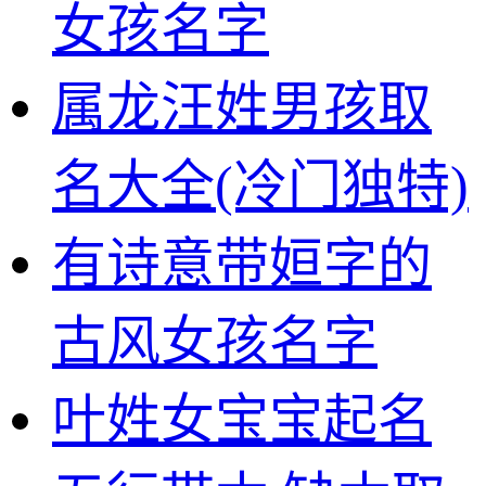
女孩名字
属龙汪姓男孩取
名大全(冷门独特)
有诗意带姮字的
古风女孩名字
叶姓女宝宝起名