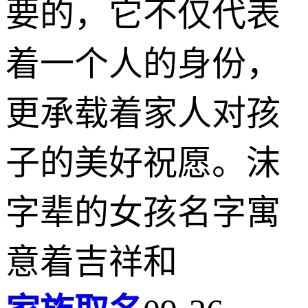
要的，它不仅代表
着一个人的身份，
更承载着家人对孩
子的美好祝愿。沫
字辈的女孩名字寓
意着吉祥和