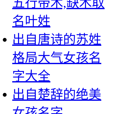
五行带木,缺木取
名叶姓
出自唐诗的苏姓
格局大气女孩名
字大全
出自楚辞的绝美
女孩名字