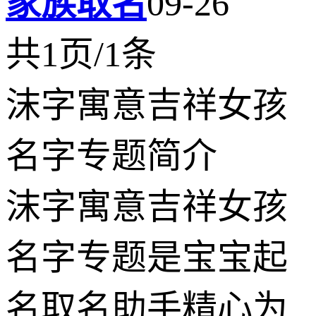
家族取名
09-26
共1页/1条
沫字寓意吉祥女孩
名字专题简介
沫字寓意吉祥女孩
名字专题是宝宝起
名取名助手精心为