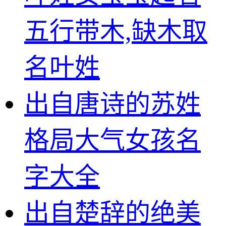
五行带木,缺木取
名叶姓
出自唐诗的苏姓
格局大气女孩名
字大全
出自楚辞的绝美