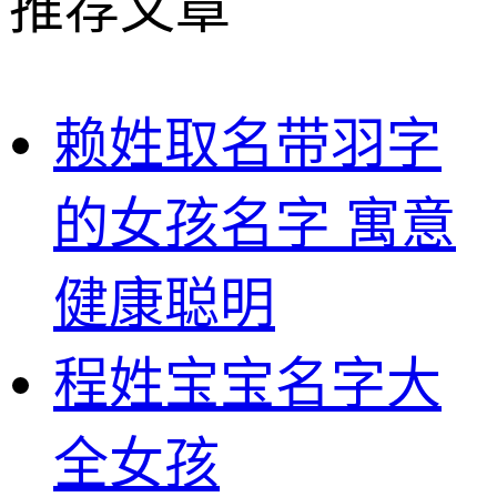
推荐文章
赖姓取名带羽字
的女孩名字 寓意
健康聪明
程姓宝宝名字大
全女孩