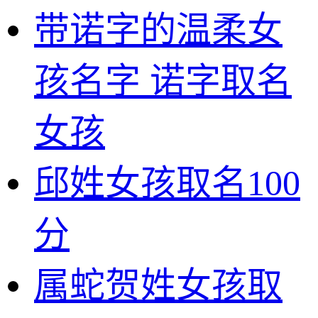
带诺字的温柔女
孩名字 诺字取名
女孩
邱姓女孩取名100
分
属蛇贺姓女孩取