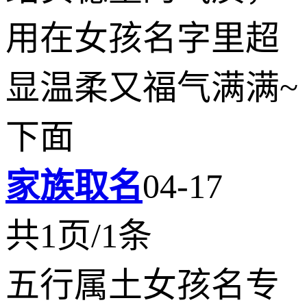
用在女孩名字里超
显温柔又福气满满~
下面
家族取名
04-17
共1页/1条
五行属土女孩名专