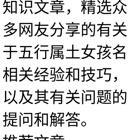
知识文章，精选众
多网友分享的有关
于五行属土女孩名
相关经验和技巧，
以及其有关问题的
提问和解答。