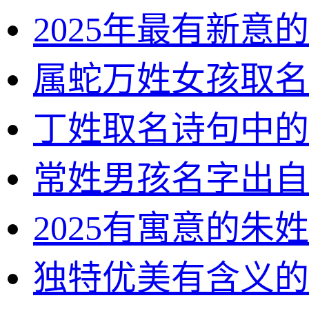
2025年最有新意
属蛇万姓女孩取名
丁姓取名诗句中的
常姓男孩名字出自
2025有寓意的朱
独特优美有含义的