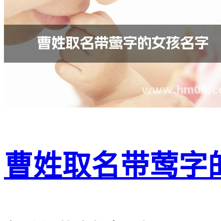
曹姓取名带莺字