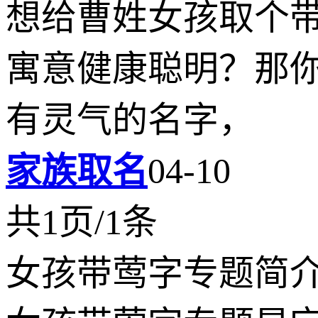
想给曹姓女孩取个带
寓意健康聪明？那
有灵气的名字，
家族取名
04-10
共1页/1条
女孩带莺字专题简