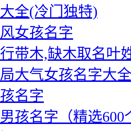
大全(冷门独特)
风女孩名字
行带木,缺木取名叶
局大气女孩名字大
孩名字
男孩名字（精选600