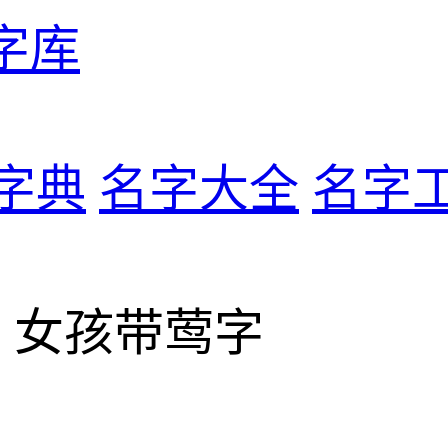
字库
字典
名字大全
名字
> 女孩带莺字