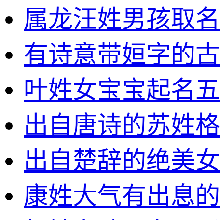
属龙汪姓男孩取名
有诗意带姮字的古
叶姓女宝宝起名五
出自唐诗的苏姓格
出自楚辞的绝美女
康姓大气有出息的