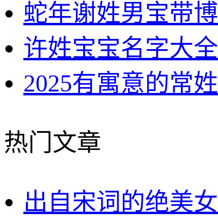
蛇年谢姓男宝带博
许姓宝宝名字大全
2025有寓意的常
热门文章
出自宋词的绝美女