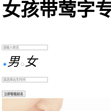
女孩带莺字
男
女
立即智能起名