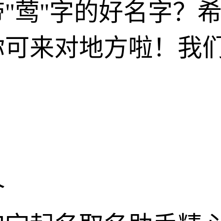
"莺"字的好名字？
你可来对地方啦！我
介