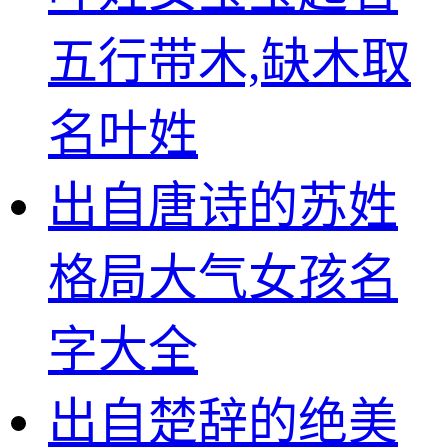
五行带木,缺木取
名叶姓
出自唐诗的苏姓
格局大气女孩名
字大全
出自楚辞的绝美