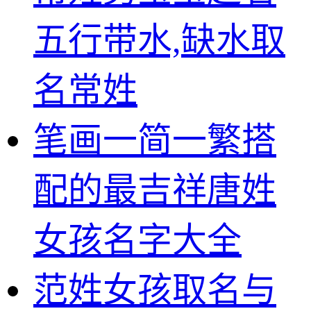
五行带水,缺水取
名常姓
笔画一简一繁搭
配的最吉祥唐姓
女孩名字大全
范姓女孩取名与