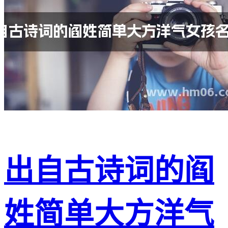
出自古诗词的阎
姓简单大方洋气