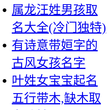
属龙汪姓男孩取
名大全(冷门独特)
有诗意带姮字的
古风女孩名字
叶姓女宝宝起名
五行带木,缺木取