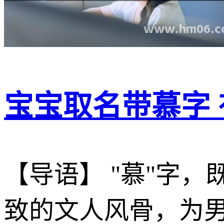
宝宝取名带慕字
【导语】 "慕"字
致的文人风骨，为