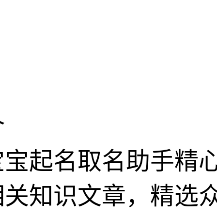
介
宝宝起名取名助手精
相关知识文章，精选