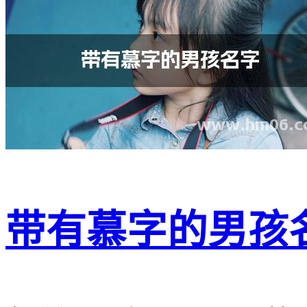
带有慕字的男孩