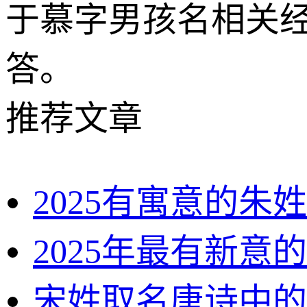
于慕字男孩名相关
答。
推荐文章
2025有寓意的朱
2025年最有新意
宋姓取名唐诗中的