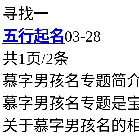
寻找一
五行起名
03-28
共1页/2条
慕字男孩名专题简
慕字男孩名专题是
关于慕字男孩名的