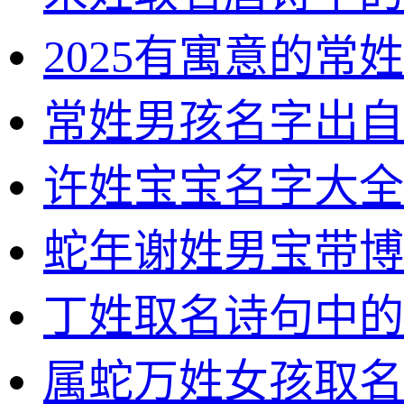
2025有寓意的常
常姓男孩名字出自
许姓宝宝名字大全
蛇年谢姓男宝带博
丁姓取名诗句中的
属蛇万姓女孩取名