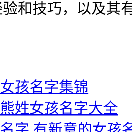
经验和技巧，以及其
姓女孩名字集锦
的熊姓女孩名字大全
名字,有新意的女孩