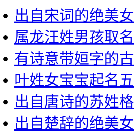
出自宋词的绝美女
属龙汪姓男孩取名
有诗意带姮字的古
叶姓女宝宝起名五
出自唐诗的苏姓格
出自楚辞的绝美女