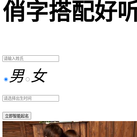
俏字搭配好
男
女
立即智能起名