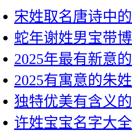
宋姓取名唐诗中的
蛇年谢姓男宝带博
2025年最有新意
2025有寓意的朱
独特优美有含义的
许姓宝宝名字大全