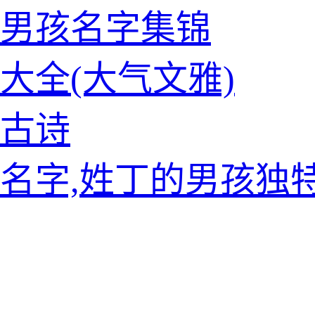
姓男孩名字集锦
大全(大气文雅)
古诗
名字,姓丁的男孩独