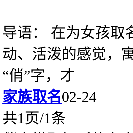
导语： 在为女孩取
动、活泼的感觉，
“俏”字，才
家族取名
02-24
共1页/1条