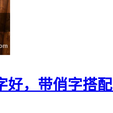
字好，带俏字搭配