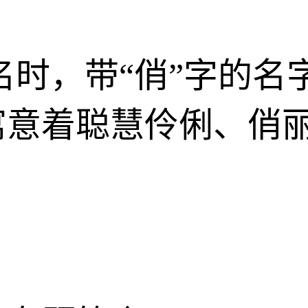
名时，带“俏”字的名
寓意着聪慧伶俐、俏