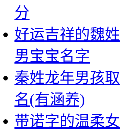
分
好运吉祥的魏姓
男宝宝名字
秦姓龙年男孩取
名(有涵养)
带诺字的温柔女