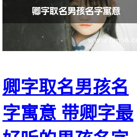
卿字取名男孩名
字寓意 带卿字最