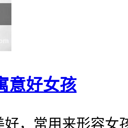
寓意好女孩
意美好，常用来形容女