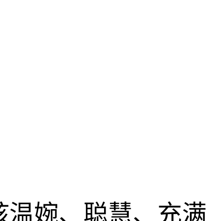
孩温婉、聪慧、充满