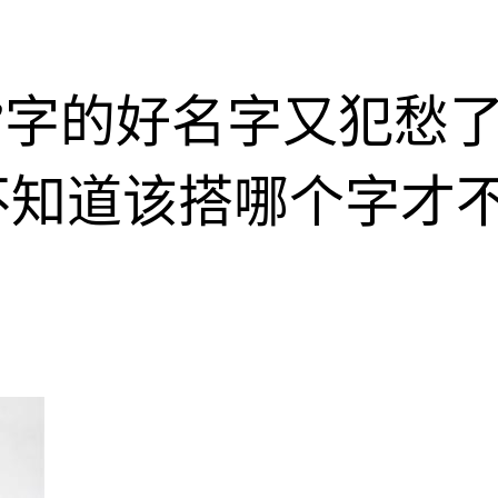
”字的好名字又犯愁
不知道该搭哪个字才