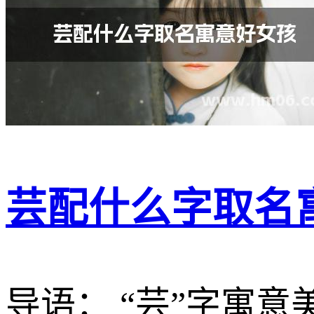
芸配什么字取名
导语： “芸”字寓