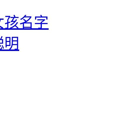
女孩名字
聪明