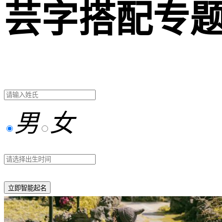
芸字搭配专
男
女
立即智能起名