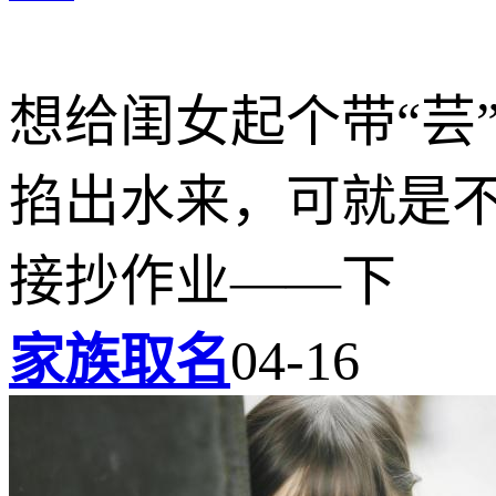
想给闺女起个带“芸
掐出水来，可就是
接抄作业——下
家族取名
04-16