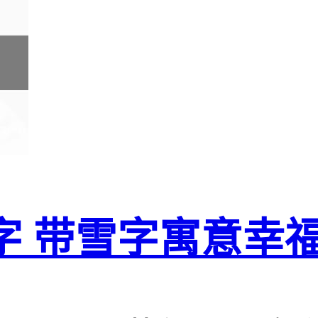
字 带雪字寓意幸