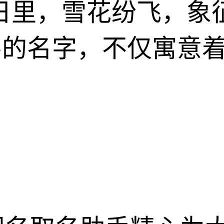
日里，雪花纷飞，象
字的名字，不仅寓意