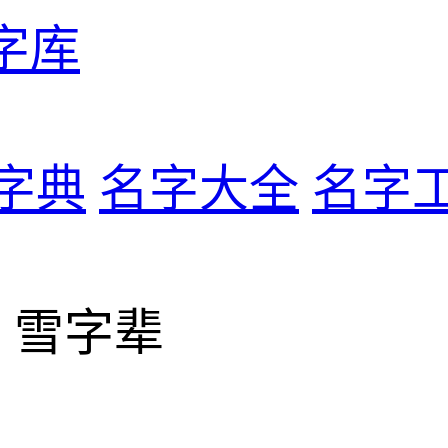
字库
字典
名字大全
名字
> 雪字辈