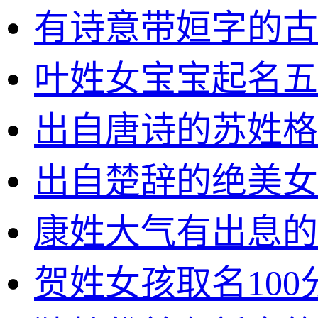
有诗意带姮字的古
叶姓女宝宝起名五
出自唐诗的苏姓格
出自楚辞的绝美女
康姓大气有出息的
贺姓女孩取名100