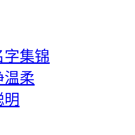
名字集锦
净温柔
聪明