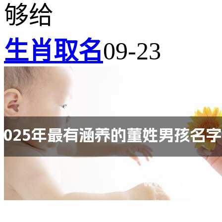
够给
生肖取名
09-23