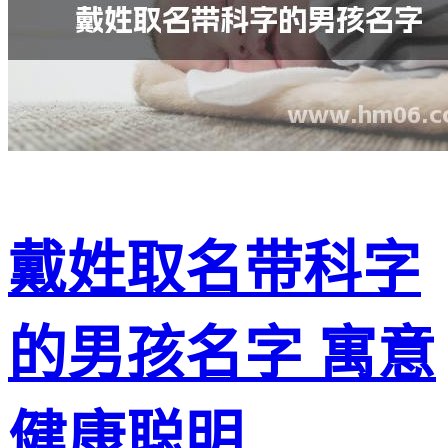
戴姓取名带科字
的男孩名字 寓意
健康聪明