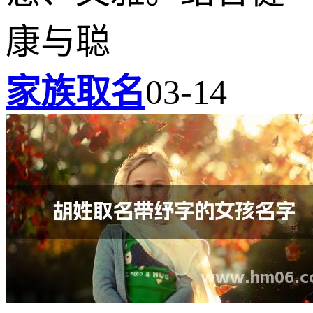
康与聪
家族取名
03-14