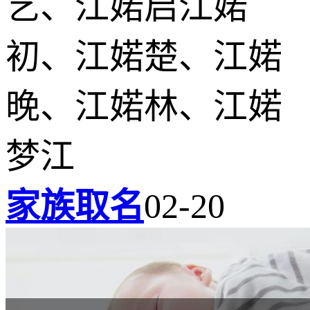
艺、江婼启江婼
初、江婼楚、江婼
晚、江婼林、江婼
梦江
家族取名
02-20