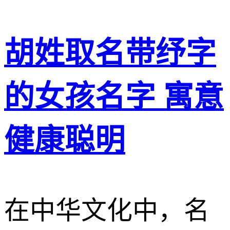
胡姓取名带纾字
的女孩名字 寓意
健康聪明
在中华文化中，名