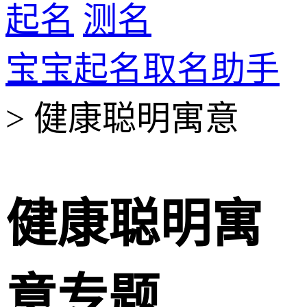
起名
测名
宝宝起名取名助手
> 健康聪明寓意
健康聪明寓
意专题