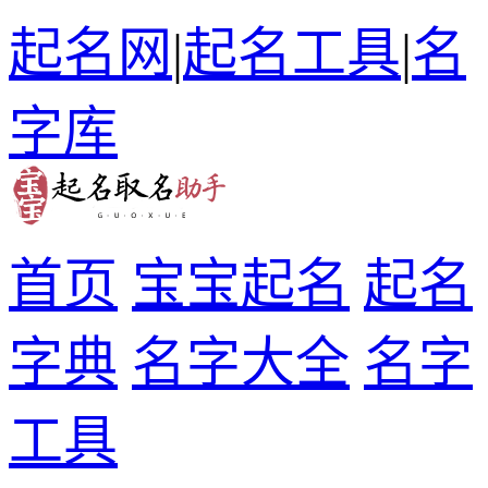
起名网
|
起名工具
|
名
字库
首页
宝宝起名
起名
字典
名字大全
名字
工具