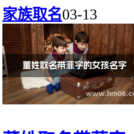
家族取名
03-13