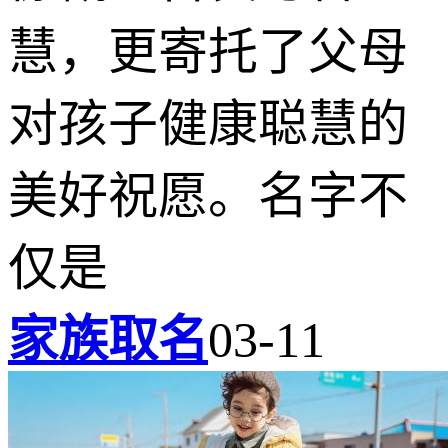
慧，更寄托了父母
对孩子健康聪慧的
美好祝愿。名字不
仅是
家族取名
03-11