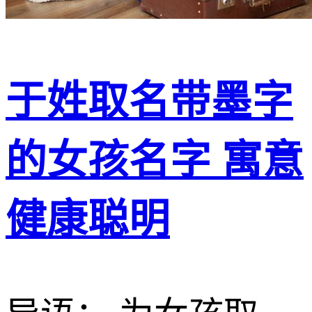
于姓取名带墨字
的女孩名字 寓意
健康聪明