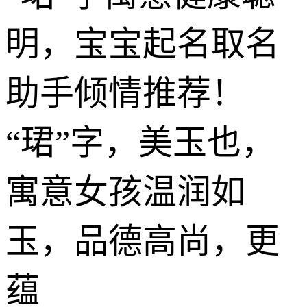
明，宝宝起名取名
助手倾情推荐！
“珺”字，美玉也，
寓意女孩温润如
玉，品德高尚，更
蕴