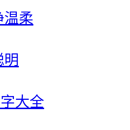
净温柔
聪明
名字大全