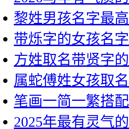
黎姓男孩名字最高
带烁字的女孩名字
方姓取名带贤字的
属蛇傅姓女孩取名
笔画一简一繁搭配
2025年最有灵气