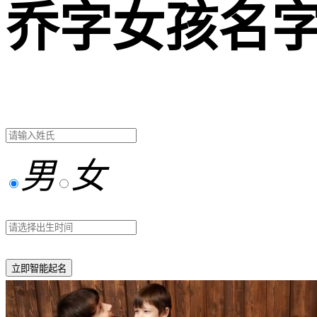
乔字女孩名
男
女
立即智能起名