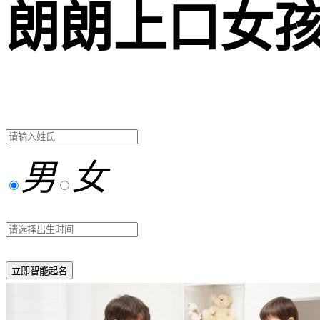
朗朗上口女
男
女
立即智能起名