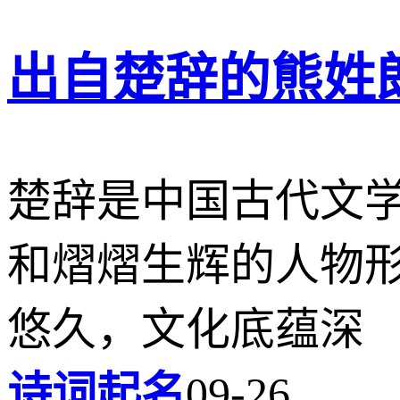
出自楚辞的熊姓
楚辞是中国古代文
和熠熠生辉的人物
悠久，文化底蕴深
诗词起名
09-26