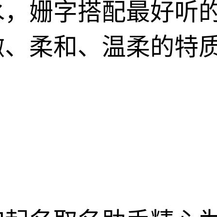
，姗字搭配最好听的
澈、柔和、温柔的特