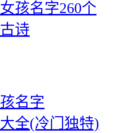
女孩名字260个
古诗
孩名字
大全(冷门独特)