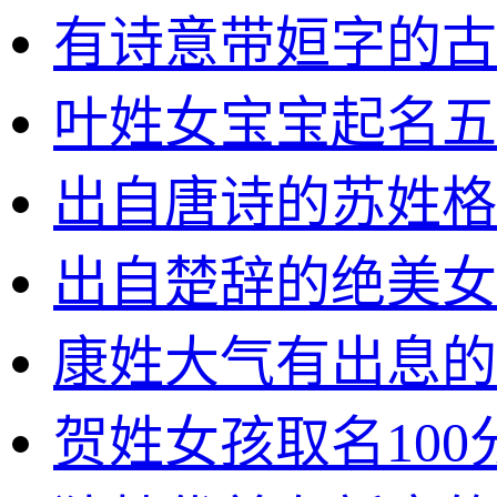
有诗意带姮字的古
叶姓女宝宝起名五
出自唐诗的苏姓格
出自楚辞的绝美女
康姓大气有出息的
贺姓女孩取名100