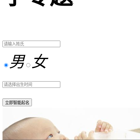
男
女
立即智能起名