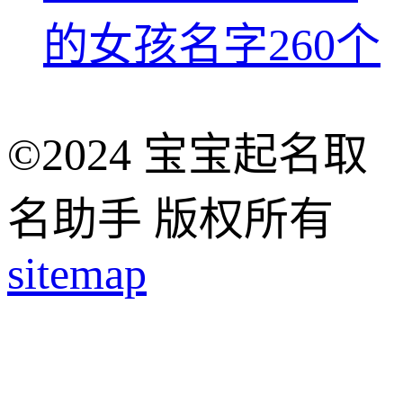
的女孩名字260个
©2024 宝宝起名取
名助手 版权所有
sitemap