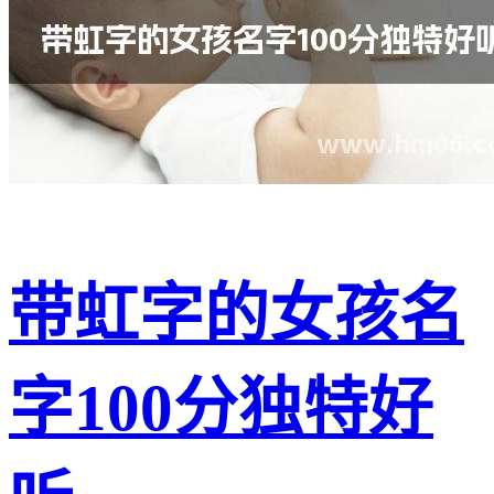
带虹字的女孩名
字100分独特好