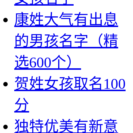
康姓大气有出息
的男孩名字（精
选600个）
贺姓女孩取名100
分
独特优美有新意