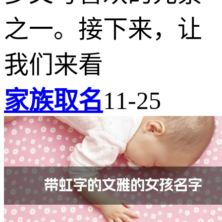
之一。接下来，让
我们来看
家族取名
11-25