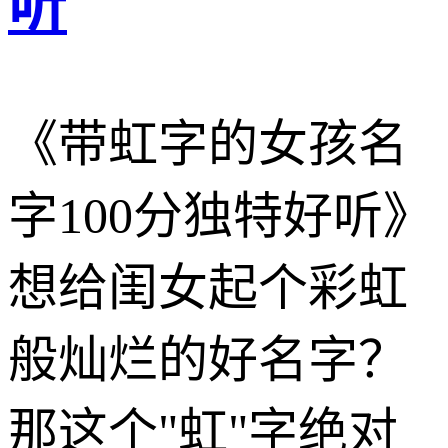
听
《带虹字的女孩名
字100分独特好听》
想给闺女起个彩虹
般灿烂的好名字？
那这个"虹"字绝对