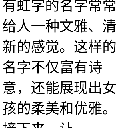
有虹字的名字常常
给人一种文雅、清
新的感觉。这样的
名字不仅富有诗
意，还能展现出女
孩的柔美和优雅。