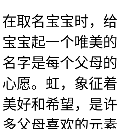
在取名宝宝时，给
宝宝起一个唯美的
名字是每个父母的
心愿。虹，象征着
美好和希望，是许
多父母喜欢的元素