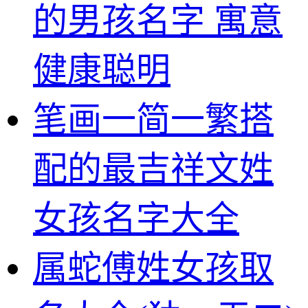
的男孩名字 寓意
健康聪明
笔画一简一繁搭
配的最吉祥文姓
女孩名字大全
属蛇傅姓女孩取