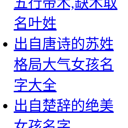
五行带木,缺木取
名叶姓
出自唐诗的苏姓
格局大气女孩名
字大全
出自楚辞的绝美
女孩名字