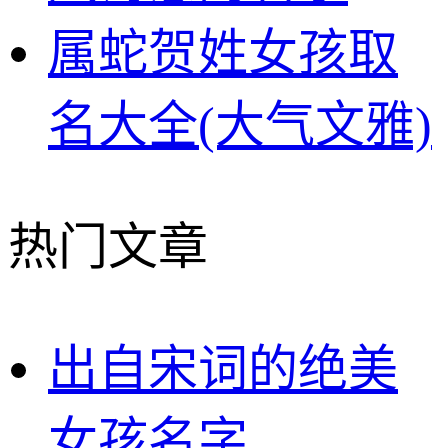
属蛇贺姓女孩取
名大全(大气文雅)
热门文章
出自宋词的绝美
女孩名字