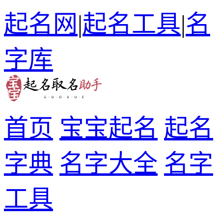
起名网
|
起名工具
|
名
字库
首页
宝宝起名
起名
字典
名字大全
名字
工具