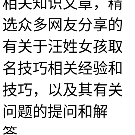
相关知识文章，精
选众多网友分享的
有关于汪姓女孩取
名技巧相关经验和
技巧，以及其有关
问题的提问和解
答。