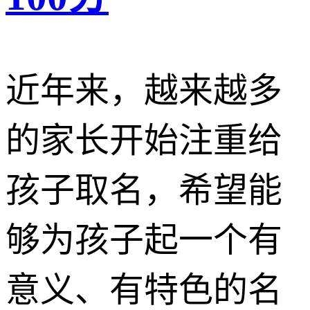
近年来，越来越多
的家长开始注重给
孩子取名，希望能
够为孩子起一个有
意义、有特色的名