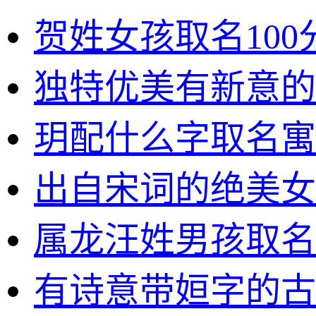
贺姓女孩取名100
独特优美有新意的
玥配什么字取名寓
出自宋词的绝美女
属龙汪姓男孩取名
有诗意带姮字的古