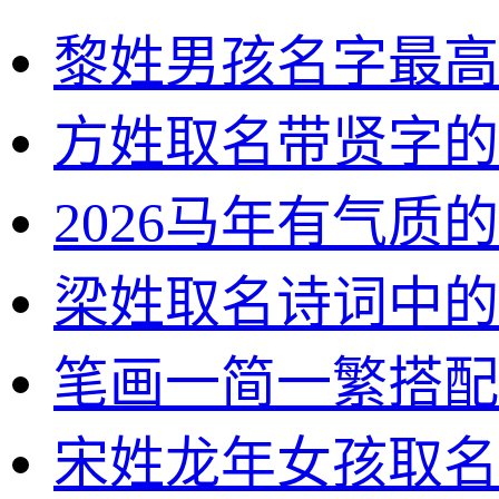
黎姓男孩名字最高
方姓取名带贤字的
2026马年有气质
梁姓取名诗词中的
笔画一简一繁搭配
宋姓龙年女孩取名