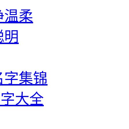
净温柔
聪明
名字集锦
名字大全