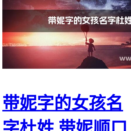
带妮字的女孩名
字杜姓,带妮顺口