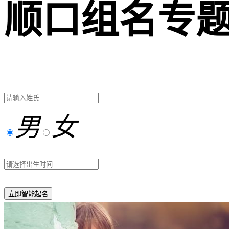
顺口组名专
男
女
立即智能起名