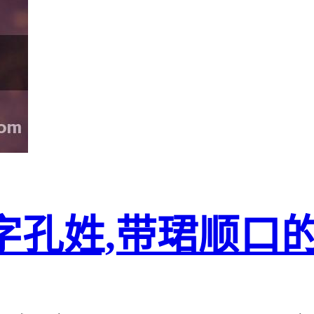
字孔姓,带珺顺口