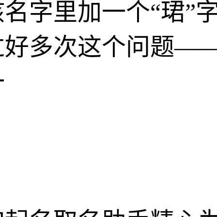
名字里加一个“珺”
过好多次这个问题—
一