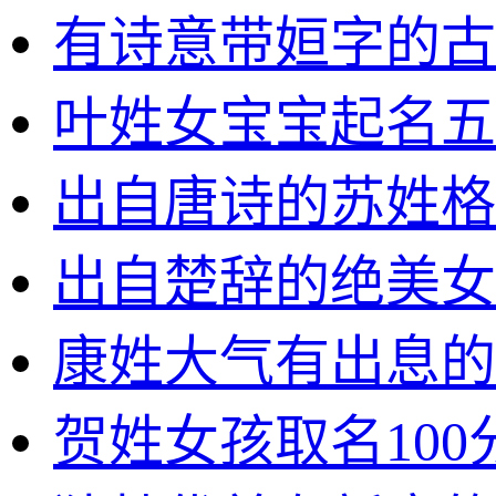
有诗意带姮字的古
叶姓女宝宝起名五
出自唐诗的苏姓格
出自楚辞的绝美女
康姓大气有出息的
贺姓女孩取名100