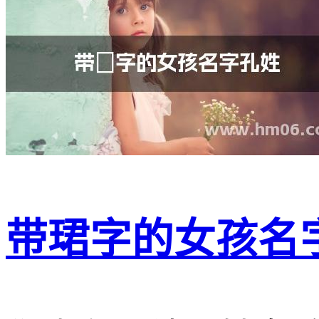
带珺字的女孩名