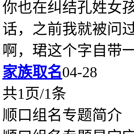
你也在纠结孔姓女孩
话，之前我就被问
啊，珺这个字自带
家族取名
04-28
共1页/1条
顺口组名专题简介