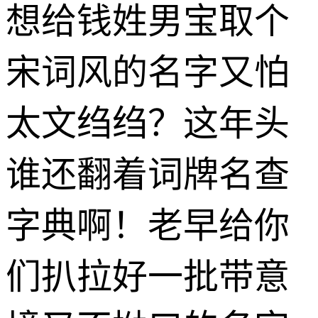
想给钱姓男宝取个
宋词风的名字又怕
太文绉绉？这年头
谁还翻着词牌名查
字典啊！老早给你
们扒拉好一批带意