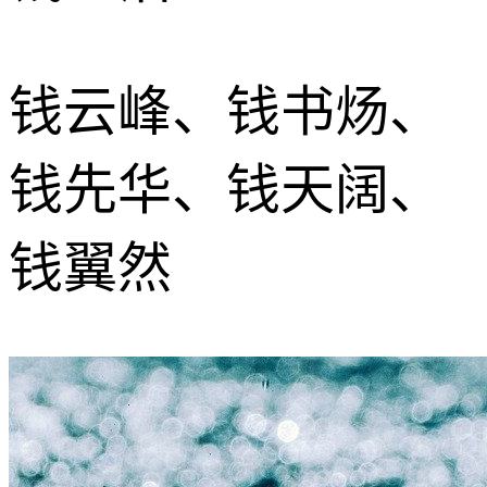
钱云峰、钱书炀、
钱先华、钱天阔、
钱翼然