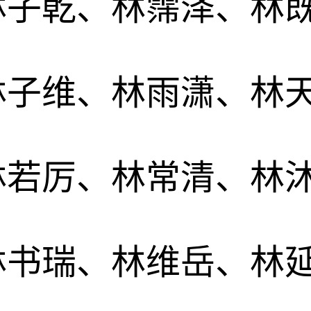
林子乾、林霈泽、林
林子维、林雨潇、林
林若厉、林常清、林
林书瑞、林维岳、林