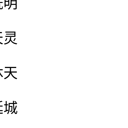
既明
天灵
沐天
延城