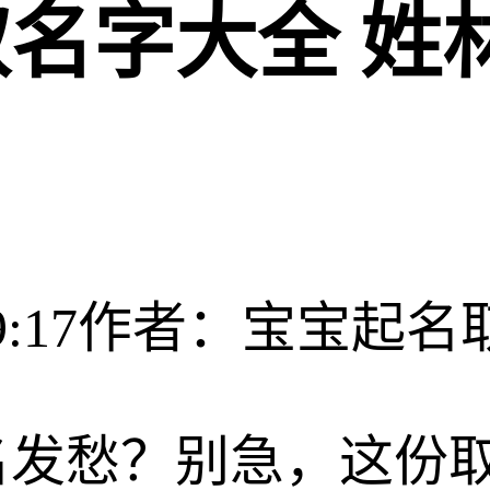
名字大全 姓
:17
作者：宝宝起名
名发愁？别急，这份