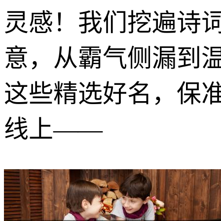
灵感！我们挖遍诗
意，从霸气侧漏到
这些精选好名，保
线上——