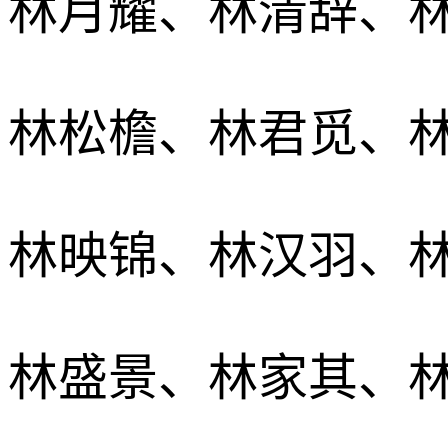
林月耀、林清辞、
林松檐、林君觅、
林映锦、林汉羽、
林盛景、林家其、