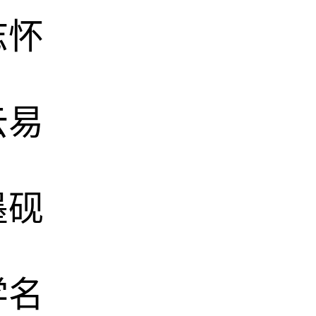
志怀
云易
墨砚
学名