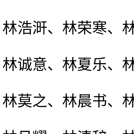
林浩涆、林荣寒、
林诚意、林夏乐、
林莫之、林晨书、