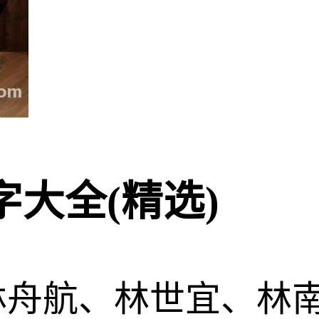
大全(精选)
林舟航、林世宜、林