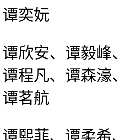
谭奕妧
谭欣安、谭毅峰、
谭程凡、谭森濠、
谭茗航
谭熙菲、谭柔希、