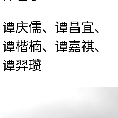
谭庆儒、谭昌宜、
谭楷楠、谭嘉祺、
谭羿瓒