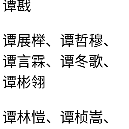
谭戡
谭展榉、谭哲穆、
谭言霖、谭冬歌、
谭彬翎
谭林愷、谭桢嵩、