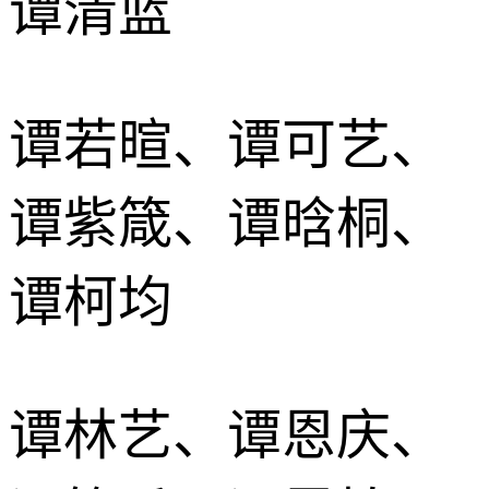
谭清蓝
谭若暄、谭可艺、
谭紫箴、谭晗桐、
谭柯均
谭林艺、谭恩庆、