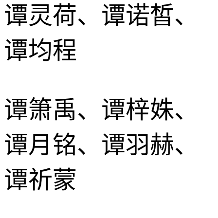
谭灵荷、谭诺皙、
谭均程
谭箫禹、谭梓姝、
谭月铭、谭羽赫、
谭祈蒙