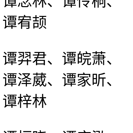
谭念林、谭伶桐、
谭宥颉
谭羿君、谭皖萧、
谭泽葳、谭家昕、
谭梓林