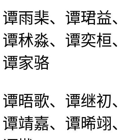
谭雨棐、谭珺益、
谭秫淼、谭奕桓、
谭家骆
谭晤歌、谭继初、
谭靖嘉、谭晞翊、