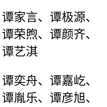
谭家言、谭极源、
谭荣煦、谭颜齐、
谭艺淇
谭奕舟、谭嘉屹、
谭胤乐、谭彦旭、