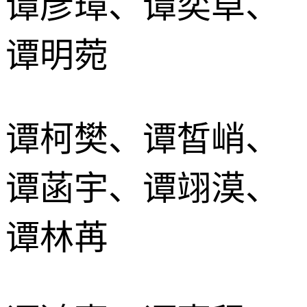
谭彦璋、谭奕卓、
谭明菀
谭柯樊、谭皙峭、
谭菡宇、谭翊漠、
谭林苒