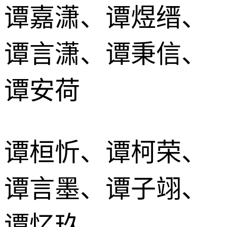
谭嘉潇、谭煜缙、
谭言潇、谭秉信、
谭安荷
谭桓忻、谭柯荣、
谭言墨、谭子翊、
谭忆玖