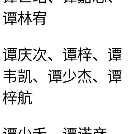
谭林宥
谭庆次、谭梓、谭
韦凯、谭少杰、谭
梓航