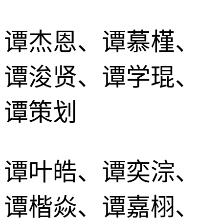
谭杰恩、谭慕槿、
谭浚贤、谭学琨、
谭策划
谭叶皓、谭奕淙、
谭楷焱、谭嘉栩、