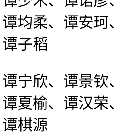
谭少禾、谭诺彦、
谭均柔、谭安珂、
谭子稻
谭宁欣、谭景钦、
谭夏榆、谭汉荣、
谭棋源