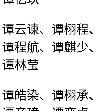
谭云谏、谭栩程、
谭程航、谭麒少、
谭林莹
谭皓染、谭栩承、