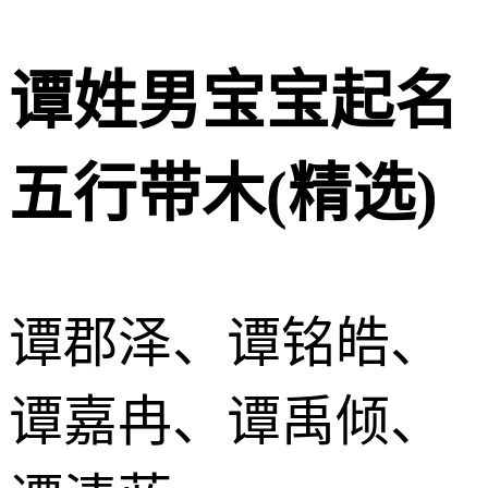
谭姓男宝宝起名
五行带木(精选)
谭郡泽、谭铭皓、
谭嘉冉、谭禹倾、