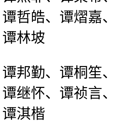
谭哲皓、谭熠嘉、
谭林坡
谭邦勤、谭桐笙、
谭继怀、谭祯言、
谭淇楷