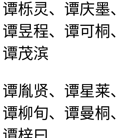
谭栎灵、谭庆墨、
谭昱程、谭可桐、
谭茂滨
谭胤贤、谭星莱、
谭柳旬、谭曼桐、
谭梓曰