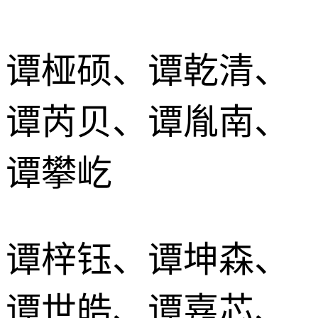
谭桠硕、谭乾清、
谭芮贝、谭胤南、
谭攀屹
谭梓钰、谭坤森、
谭世皓、谭嘉芯、