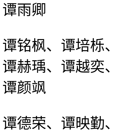
谭雨卿
谭铭枫、谭培栎、
谭赫瑀、谭越奕、
谭颜飒
谭德荣、谭映勤、