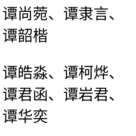
谭尚菀、谭隶言、
谭韶楷
谭皓淼、谭柯烨、
谭君函、谭岩君、
谭华奕