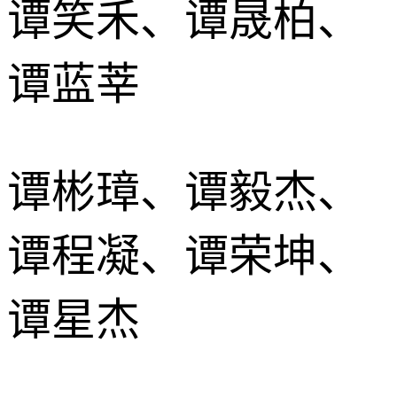
谭笑禾、谭晟柏、
谭蓝莘
谭彬璋、谭毅杰、
谭程凝、谭荣坤、
谭星杰