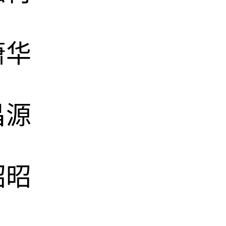
萧华
昌源
昭昭