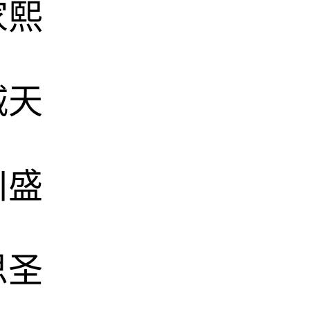
家熙
城天
川盛
思圣