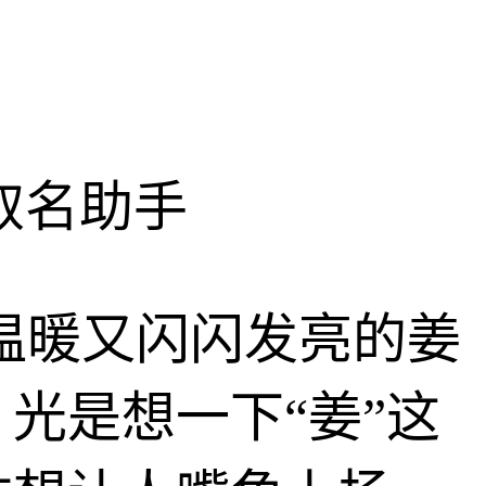
取名助手
温暖又闪闪发亮的姜
光是想一下“姜”这