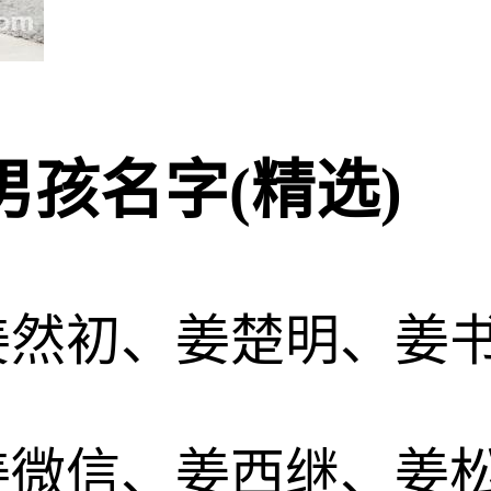
孩名字(精选)
姜然初、姜楚明、姜
姜微信、姜西继、姜