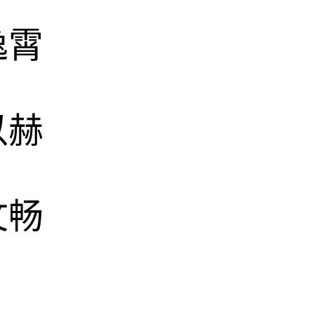
逸霄
以赫
文畅