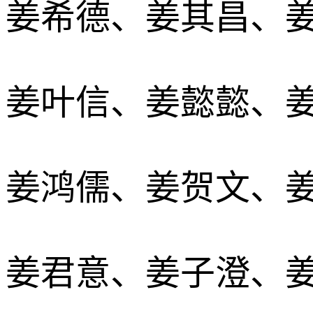
姜希德、姜其昌、
姜叶信、姜懿懿、
姜鸿儒、姜贺文、
姜君意、姜子澄、