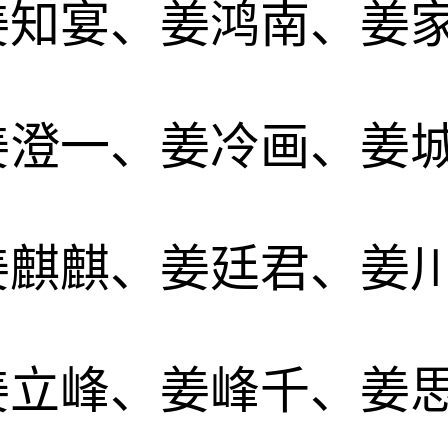
姜知宴、姜鸿南、姜
姜澄一、姜冷画、姜
姜麒麒、姜廷君、姜
姜立峰、姜峰千、姜