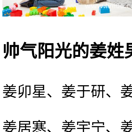
帅气阳光的姜姓男
姜卯星、姜于研、
姜居寒、姜宇宁、