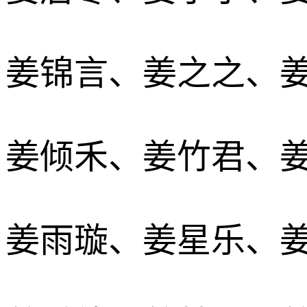
姜锦言、姜之之、
姜倾禾、姜竹君、
姜雨璇、姜星乐、