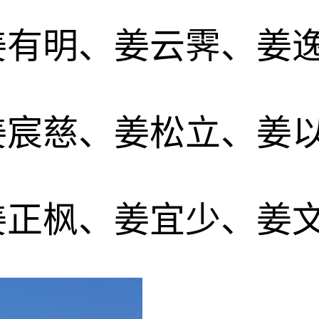
姜有明、姜云霁、姜
姜宸慈、姜松立、姜
姜正枫、姜宜少、姜