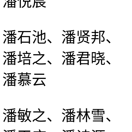
潘悦宸
潘石池、潘贤邦、
潘培之、潘君晓、
潘慕云
潘敏之、潘林雪、