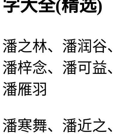
字大全(精选)
潘之林、潘润谷、
潘梓念、潘可益、
潘雁羽
潘寒舞、潘近之、