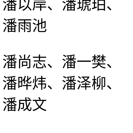
潘以岸、潘琥珀、
潘雨池
潘尚志、潘一樊、
潘晔炜、潘泽柳、
潘成文