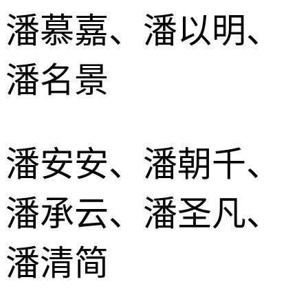
潘慕嘉、潘以明、
潘名景
潘安安、潘朝千、
潘承云、潘圣凡、
潘清简