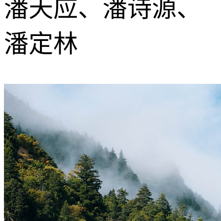
潘天应、潘诗源、
潘定林