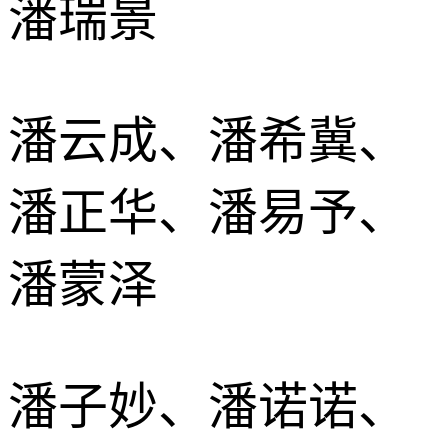
潘瑞景
潘云成、潘希冀、
潘正华、潘易予、
潘蒙泽
潘子妙、潘诺诺、