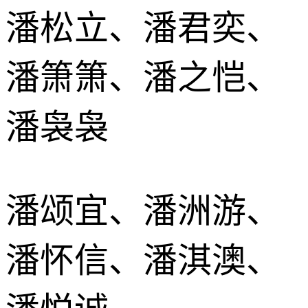
潘松立、潘君奕、
潘箫箫、潘之恺、
潘袅袅
潘颂宜、潘洲游、
潘怀信、潘淇澳、