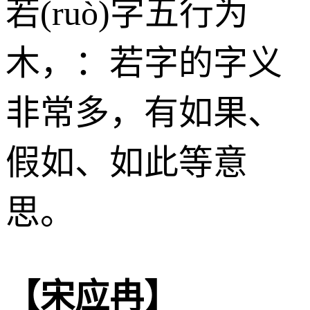
若(ruò)字五行为
木
，：若字的字义
非常多，有如果、
假如、如此等意
思。
【宋应冉】