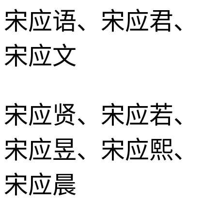
宋应语、宋应君、
宋应文
宋应贤、宋应若、
宋应昱、宋应熙、
宋应晨