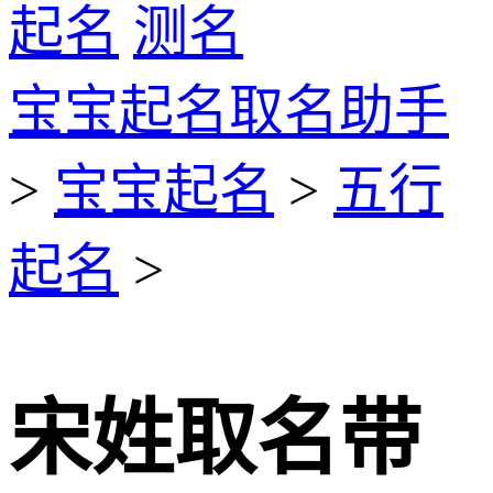
起名
测名
宝宝起名取名助手
>
宝宝起名
>
五行
起名
>
宋姓取名带