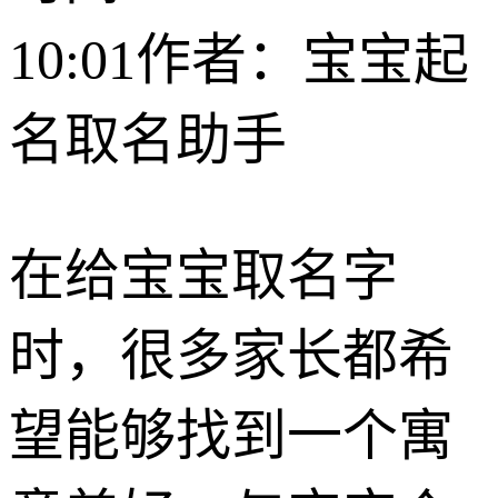
10:01
作者：宝宝起
名取名助手
在给宝宝取名字
时，很多家长都希
望能够找到一个寓