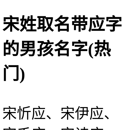
宋姓取名带应字
的男孩名字(热
门)
宋忻应、宋伊应、