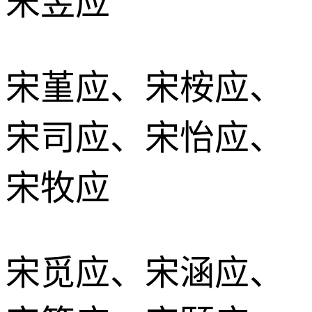
宋昱应
宋堇应、宋桉应、
宋司应、宋怡应、
宋牧应
宋觅应、宋涵应、