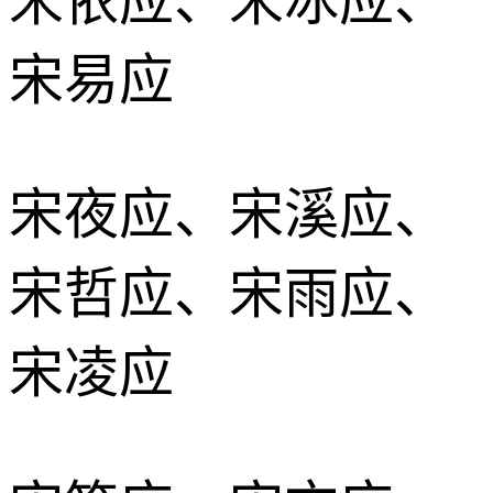
宋依应、宋冰应、
宋易应
宋夜应、宋溪应、
宋哲应、宋雨应、
宋凌应