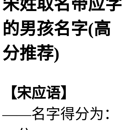
宋姓取名带应字
的男孩名字(高
分推荐)
【宋应语】
——名字得分为：