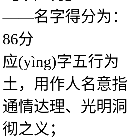
——名字得分为：
86分
应(yìng)字五行为
土
，用作人名意指
通情达理、光明洞
彻之义；