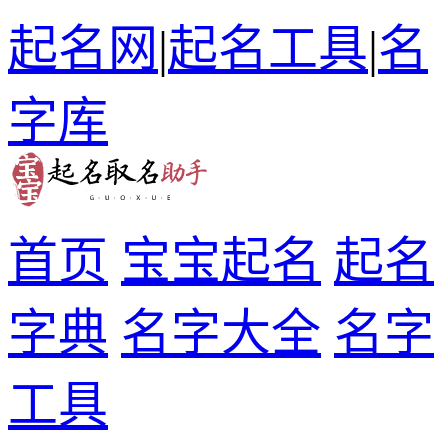
起名网
|
起名工具
|
名
字库
首页
宝宝起名
起名
字典
名字大全
名字
工具