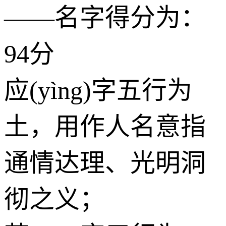
——名字得分为：
94分
应(yìng)字五行为
土
，用作人名意指
通情达理、光明洞
彻之义；