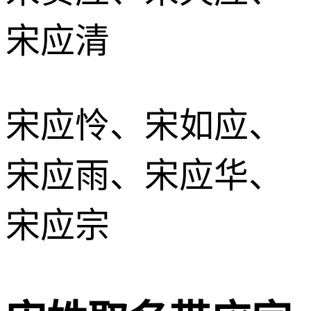
宋应清
宋应怜、宋如应、
宋应雨、宋应华、
宋应宗