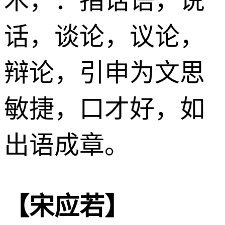
木
，：指话语，说
话，谈论，议论，
辩论，引申为文思
敏捷，口才好，如
出语成章。
【宋应若】