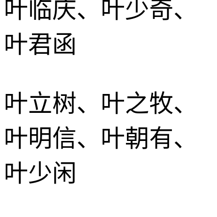
叶临庆、叶少奇、
叶君函
叶立树、叶之牧、
叶明信、叶朝有、
叶少闲