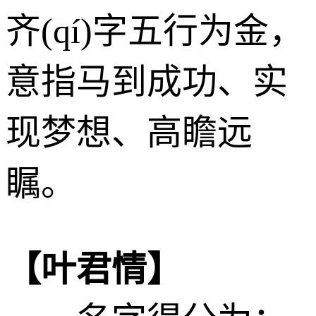
齐(qí)字五行为
金
，
意指马到成功、实
现梦想、高瞻远
瞩。
【叶君情】