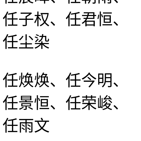
任子权、任君恒、
任尘染
任焕焕、任今明、
任景恒、任荣峻、
任雨文