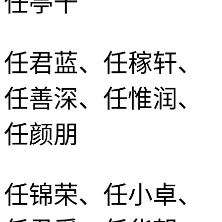
任亭千
任君蓝、任稼轩、
任善深、任惟润、
任颜朋
任锦荣、任小卓、