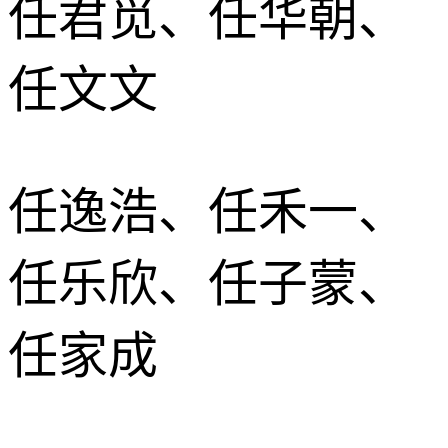
任君觅、任华朝、
任文文
任逸浩、任禾一、
任乐欣、任子蒙、
任家成