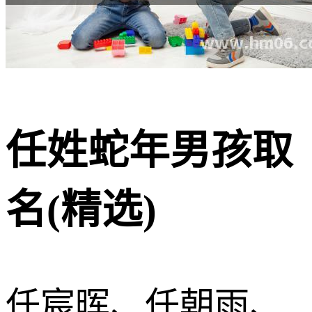
任姓蛇年男孩取
名(精选)
任宸晖、任朝雨、