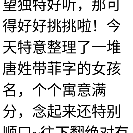
望独特好听，那可
得好好挑挑啦！今
天特意整理了一堆
唐姓带菲字的女孩
名，个个寓意满
分，念起来还特别
顺口~往下翻绝对有