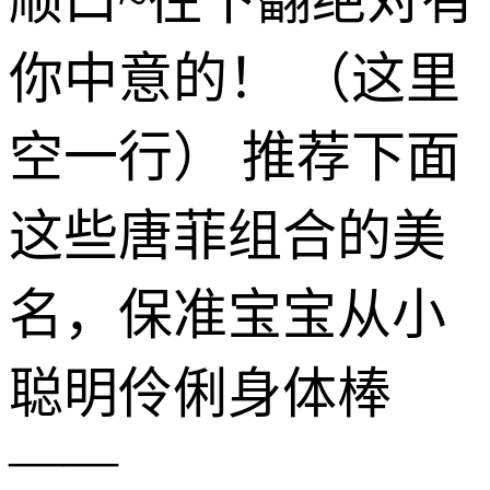
你中意的！ （这里
空一行） 推荐下面
这些唐菲组合的美
名，保准宝宝从小
聪明伶俐身体棒
——