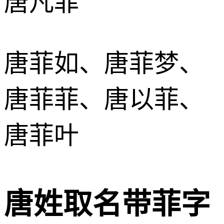
唐凡菲
唐菲如、唐菲梦、
唐菲菲、唐以菲、
唐菲叶
唐姓取名带菲字