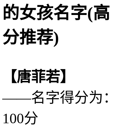
的女孩名字(高
分推荐)
【唐菲若】
——名字得分为：
100分