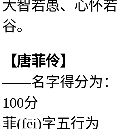
大智若愚、心怀若
谷。
【唐菲伶】
——名字得分为：
100分
菲(fēi)字五行为