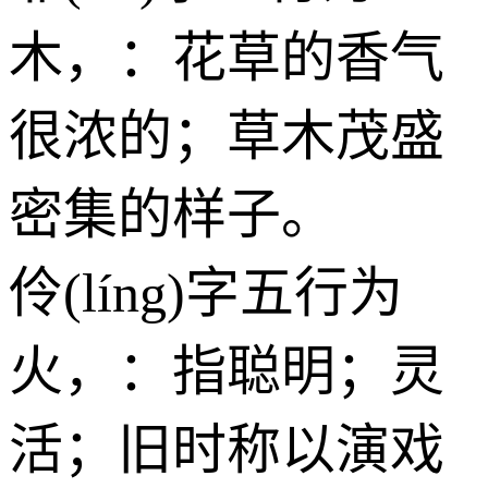
木
，：花草的香气
很浓的；草木茂盛
密集的样子。
伶(líng)字五行为
火
，：指聪明；灵
活；旧时称以演戏