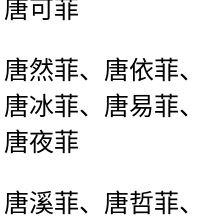
唐可菲
唐然菲、唐依菲、
唐冰菲、唐易菲、
唐夜菲
唐溪菲、唐哲菲、