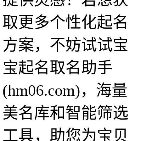
取更多个性化起名
方案，不妨试试宝
宝起名取名助手
(hm06.com)，海量
美名库和智能筛选
工具，助您为宝贝