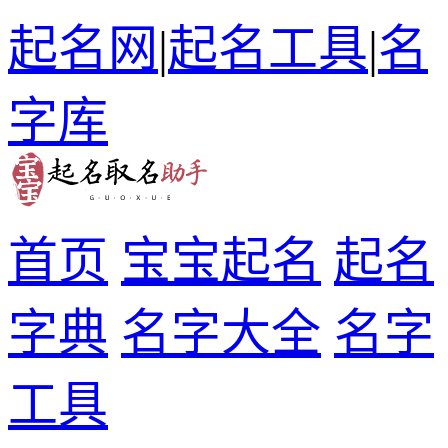
起名网
|
起名工具
|
名
字库
首页
宝宝起名
起名
字典
名字大全
名字
工具