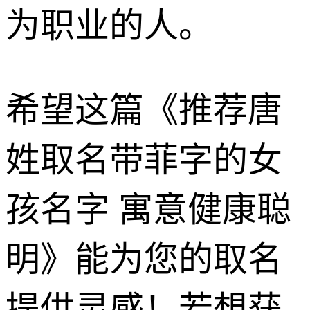
为职业的人。
希望这篇《推荐唐
姓取名带菲字的女
孩名字 寓意健康聪
明》能为您的取名
提供灵感！若想获