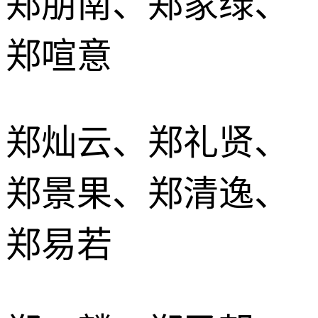
郑朋南、郑家绿、
郑喧意
郑灿云、郑礼贤、
郑景果、郑清逸、
郑易若