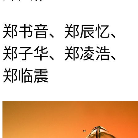
郑书音、郑辰忆、
郑子华、郑凌浩、
郑临震