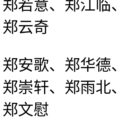
郑若意、郑江临、
郑云奇
郑安歌、郑华德、
郑崇轩、郑雨北、
郑文慰