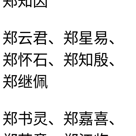
郑知因
郑云君、郑星易、
郑怀石、郑知殷、
郑继佩
郑书灵、郑嘉喜、