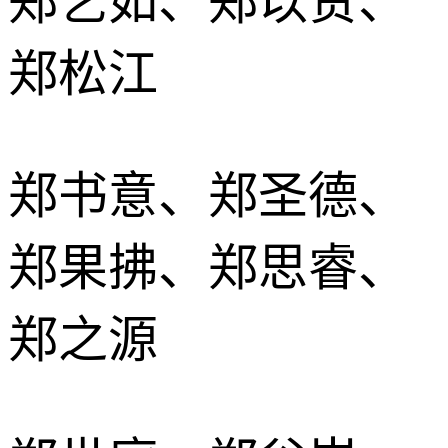
郑艺如、郑以贤、
郑松江
郑书意、郑圣德、
郑果拂、郑思睿、
郑之源