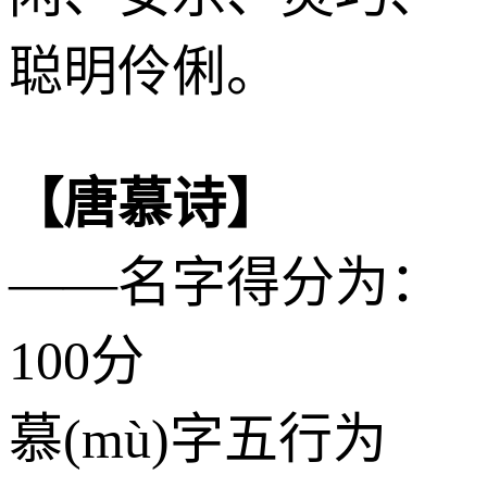
聪明伶俐。
【唐慕诗】
——名字得分为：
100分
慕(mù)字五行为