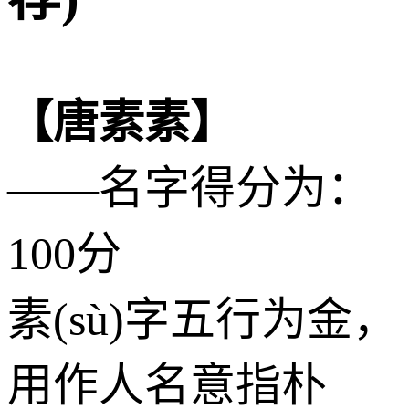
【唐素素】
——名字得分为：
100分
素(sù)字五行为
金
，
用作人名意指朴