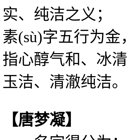
实、纯洁之义；
素(sù)字五行为
金
，
指心醇气和、冰清
玉洁、清澈纯洁。
【唐梦凝】