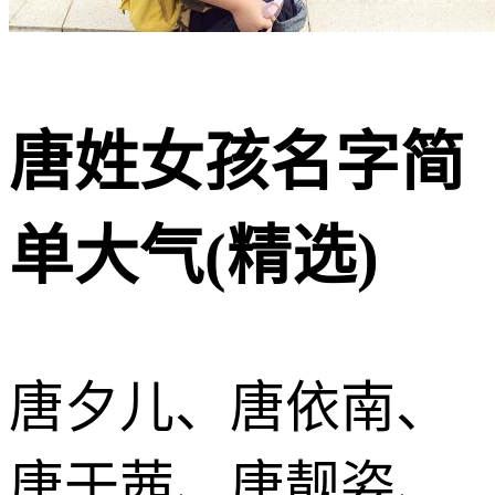
唐姓女孩名字简
单大气(精选)
唐夕儿、唐依南、
唐于茜、唐靓姿、