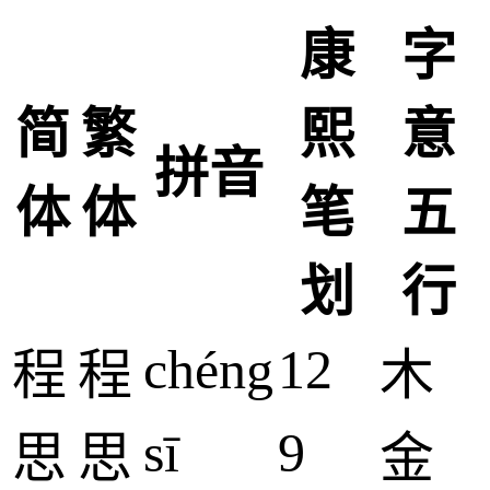
康
字
简
繁
熙
意
拼音
体
体
笔
五
划
行
chéng
12
程
程
木
sī
9
思
思
金