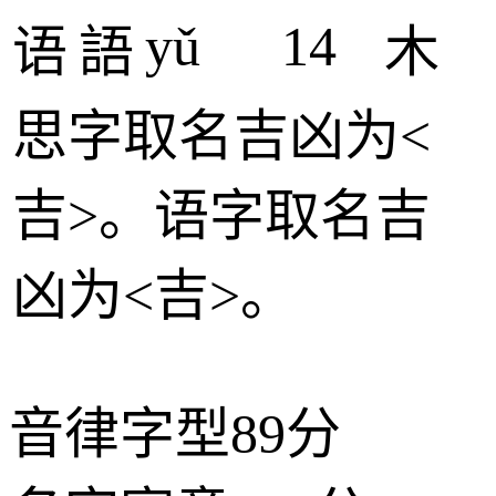
yǔ
14
语
語
木
思
字取名吉凶为<
吉
>。
语
字取名吉
凶为<
吉
>。
音律字型
89分