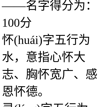
——名字得分为：
100分
怀(huái)字五行为
水
，意指心怀大
志、胸怀宽广、感
恩怀德。