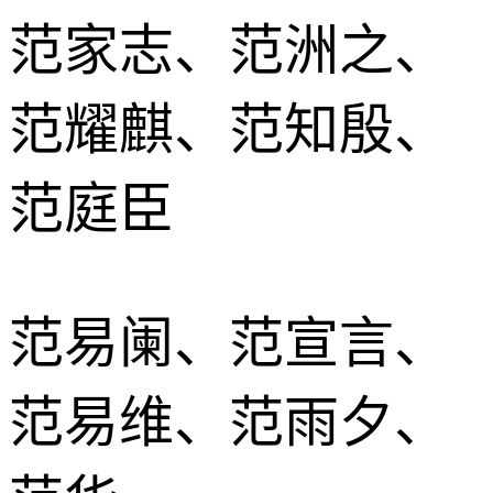
范家志、范洲之、
范耀麒、范知殷、
范庭臣
范易阑、范宣言、
范易维、范雨夕、