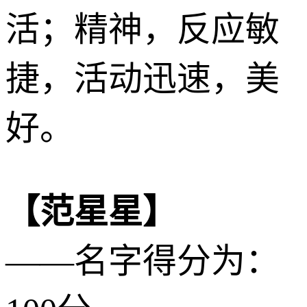
活；精神，反应敏
捷，活动迅速，美
好。
【范星星】
——名字得分为：