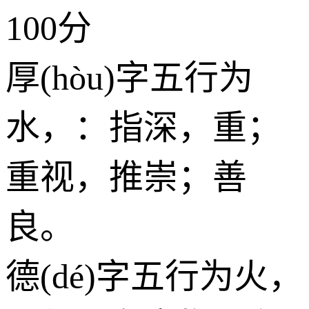
100分
厚(hòu)字五行为
水
，：指深，重；
重视，推崇；善
良。
德(dé)字五行为
火
，