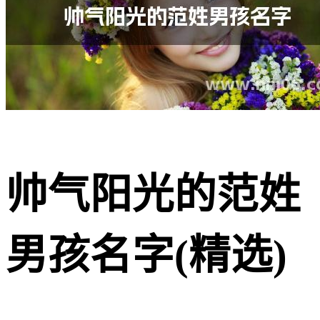
帅气阳光的范姓
男孩名字(精选)