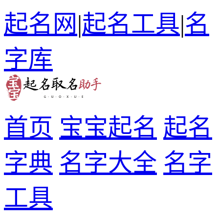
起名网
|
起名工具
|
名
字库
首页
宝宝起名
起名
字典
名字大全
名字
工具