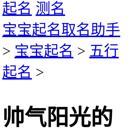
起名
测名
宝宝起名取名助手
>
宝宝起名
>
五行
起名
>
帅气阳光的