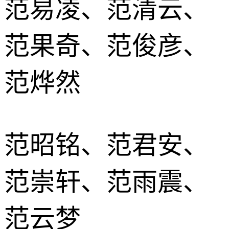
范易凌、范清云、
范果奇、范俊彦、
范烨然
范昭铭、范君安、
范崇轩、范雨震、
范云梦