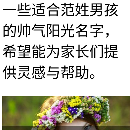
一些适合范姓男孩
的帅气阳光名字，
希望能为家长们提
供灵感与帮助。