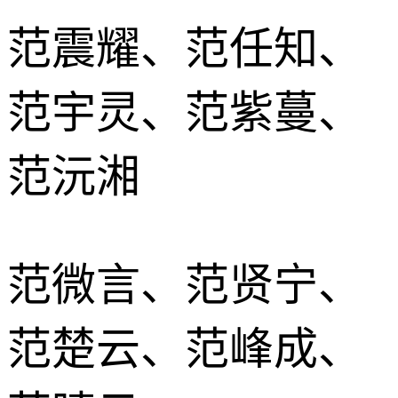
范震耀、范任知、
范宇灵、范紫蔓、
范沅湘
范微言、范贤宁、
范楚云、范峰成、