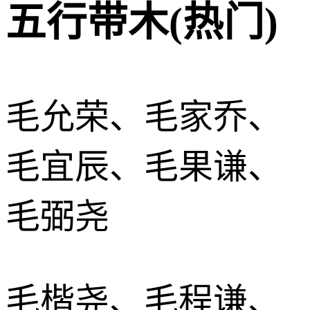
五行带木(热门)
毛允荣、毛家乔、
毛宜辰、毛果谦、
毛弼尧
毛楷尧、毛程谦、