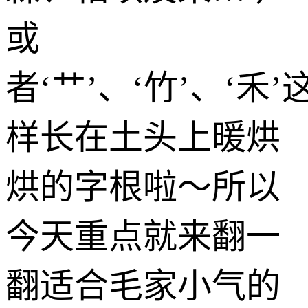
或
者‘艹’、‘竹’、‘禾’
样长在土头上暖烘
烘的字根啦～所以
今天重点就来翻一
翻适合毛家小气的