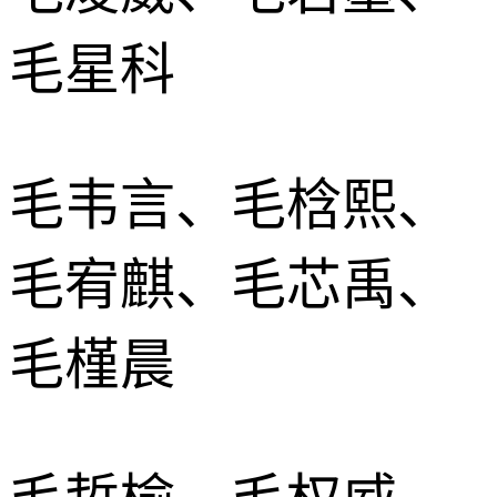
毛星科
毛韦言、毛梒熙、
毛宥麒、毛芯禹、
毛槿晨