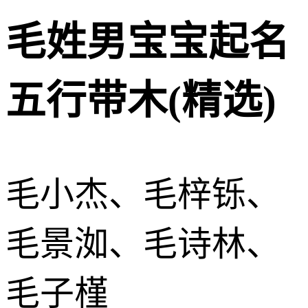
毛姓男宝宝起名
五行带木(精选)
毛小杰、毛梓铄、
毛景洳、毛诗林、
毛子槿