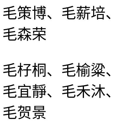
毛策博、毛薪培、
毛森荣
毛杍桐、毛榆粱、
毛宜靜、毛禾沐、
毛贺景