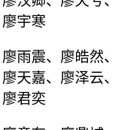
廖汉卿、廖天兮、
廖宇寒
廖雨震、廖皓然、
廖天嘉、廖泽云、
廖君奕