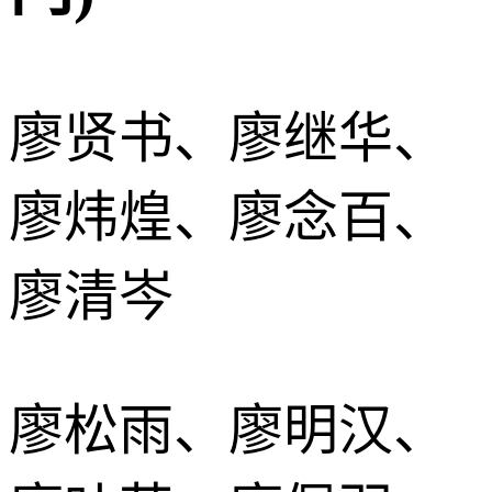
廖贤书、廖继华、
廖炜煌、廖念百、
廖清岑
廖松雨、廖明汉、