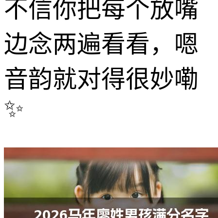
不信你把每个放嘴
边念两遍看看，嗯
音韵就对得很妙嘞
✨