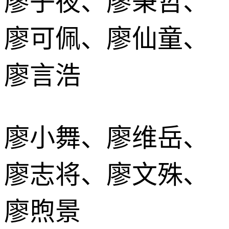
廖子夜、廖秉哲、
廖可佩、廖仙童、
廖言浩
廖小舞、廖维岳、
廖志将、廖文殊、
廖煦景