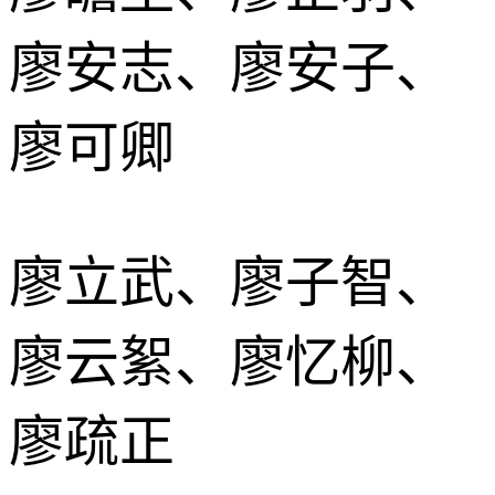
廖安志、廖安子、
廖可卿
廖立武、廖子智、
廖云絮、廖忆柳、
廖疏正