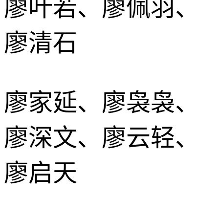
廖叶若、廖佩羽、
廖清石
廖家延、廖袅袅、
廖深文、廖云轻、
廖启天