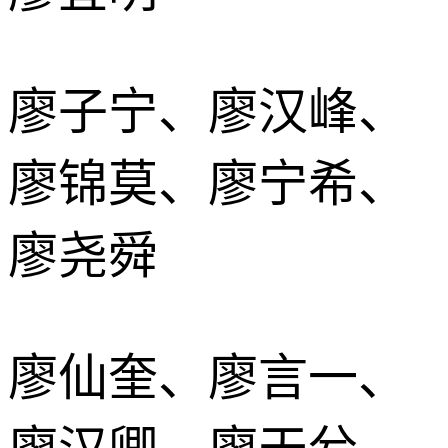
廖子宁、廖汉峰、
廖锦莫、廖宁希、
廖尧舜
廖仙奎、廖言一、