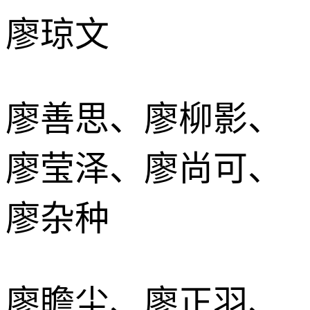
廖琼文
廖善思、廖柳影、
廖莹泽、廖尚可、
廖杂种
廖瞻尘、廖正羽、