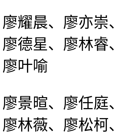
廖耀晨、廖亦崇、
廖德星、廖林睿、
廖叶喻
廖景暄、廖任庭、
廖林薇、廖松柯、