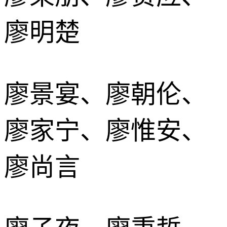
廖明楚
廖景宴、廖朝伦、
廖家宁、廖惟安、
廖尚言