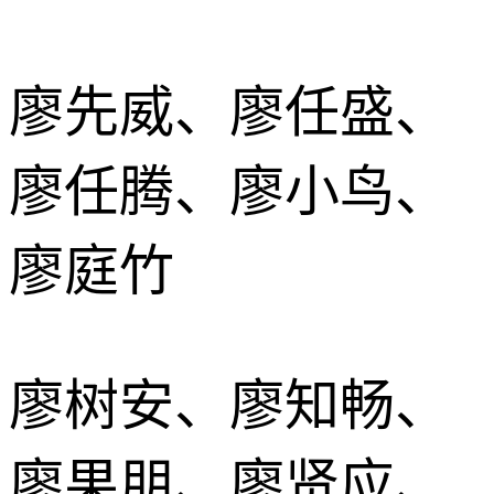
廖先威、廖任盛、
廖任腾、廖小鸟、
廖庭竹
廖树安、廖知畅、
廖果朋、廖贤应、