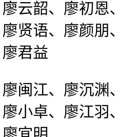
廖云韶、廖初恩、
廖贤语、廖颜朋、
廖君益
廖闽江、廖沉渊、
廖小卓、廖江羽、
廖宜明