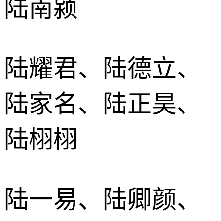
陆南颍
陆耀君、陆德立、
陆家名、陆正昊、
陆栩栩
陆一易、陆卿颜、