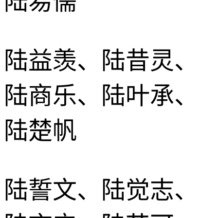
陆易儒
陆益羡、陆昔灵、
陆商乐、陆叶承、
陆楚帆
陆誓文、陆觉志、