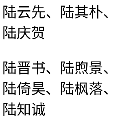
陆云先、陆其朴、
陆庆贺
陆晋书、陆煦景、
陆倚昊、陆枫落、
陆知诚