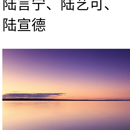
陆言宁、陆艺可、
陆宣德