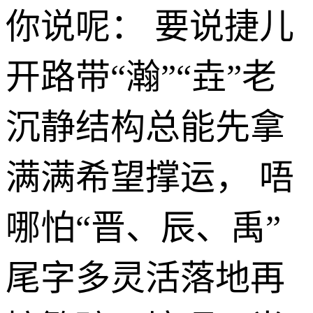
你说呢： 要说捷儿
开路带“瀚”“垚”老
沉静结构总能先拿
满满希望撑运， 唔
哪怕“晋、辰、禹”
尾字多灵活落地再