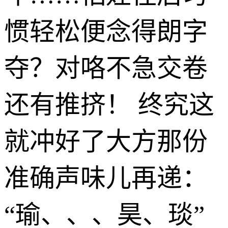
惯轻松便念得朗字
夺？对咯不急交卷
还有推挤！ 终究这
就冲好了大方那份
准确声味儿再递：
“瑜、、、昊、琰”