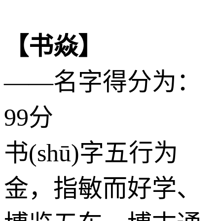
【书焱】
——名字得分为：
99分
书(shū)字五行为
金
，指敏而好学、