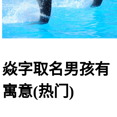
焱字取名男孩有
寓意(热门)