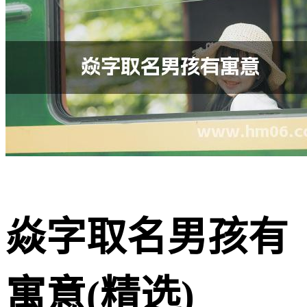
焱字取名男孩有
寓意(精选)