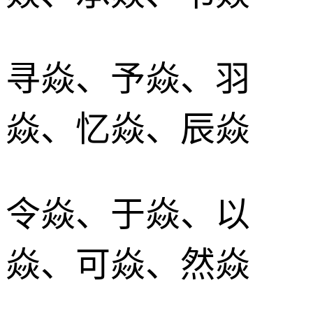
寻焱、予焱、羽
焱、忆焱、辰焱
令焱、于焱、以
焱、可焱、然焱