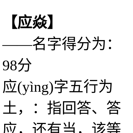
【应焱】
——名字得分为：
98分
应(yìng)字五行为
土
，：指回答、答
应，还有当，该等