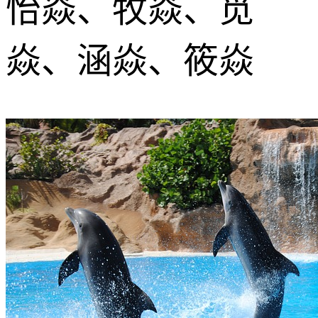
怡焱、牧焱、觅
焱、涵焱、筱焱