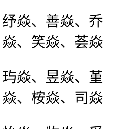
纾焱、善焱、乔
焱、笑焱、荟焱
玙焱、昱焱、堇
焱、桉焱、司焱