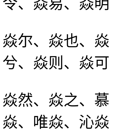
令、焱易、焱明
焱尔、焱也、焱
兮、焱则、焱可
焱然、焱之、慕
焱、唯焱、沁焱