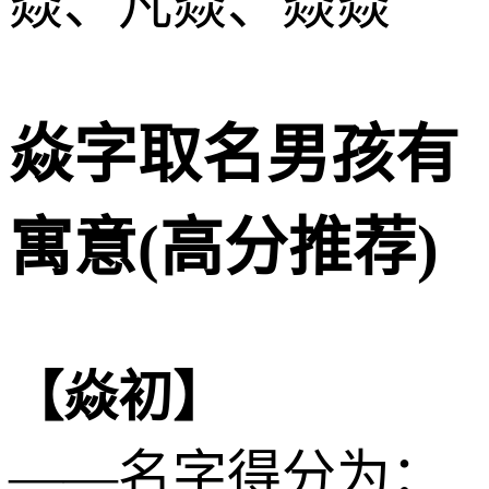
焱、凡焱、焱焱
焱字取名男孩有
寓意(高分推荐)
【焱初】
——名字得分为：