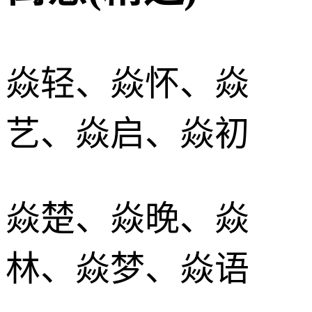
焱轻、焱怀、焱
艺、焱启、焱初
焱楚、焱晚、焱
林、焱梦、焱语