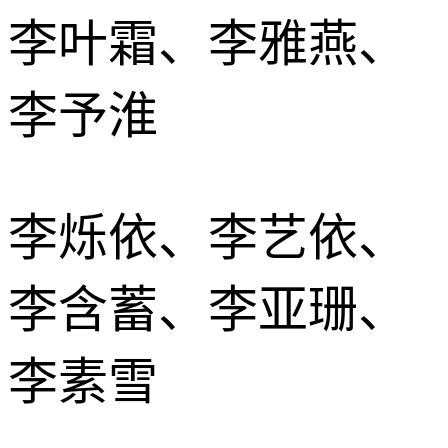
李叶霜、李雅燕、
李予淮
李烁依、李艺依、
李含蓄、李亚珊、
李素雪