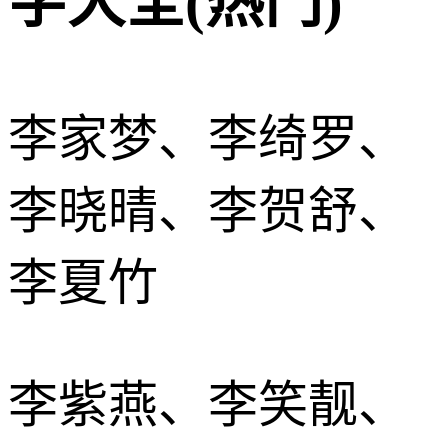
字大全(热门)
李家梦、李绮罗、
李晓晴、李贺舒、
李夏竹
李紫燕、李笑靓、