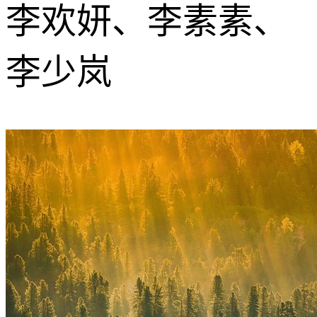
李欢妍、李素素、
李少岚