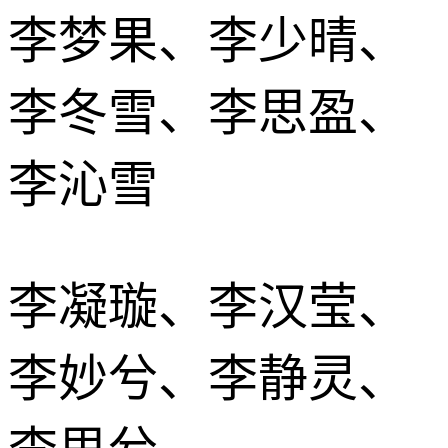
李梦果、李少晴、
李冬雪、李思盈、
李沁雪
李凝璇、李汉莹、
李妙兮、李静灵、