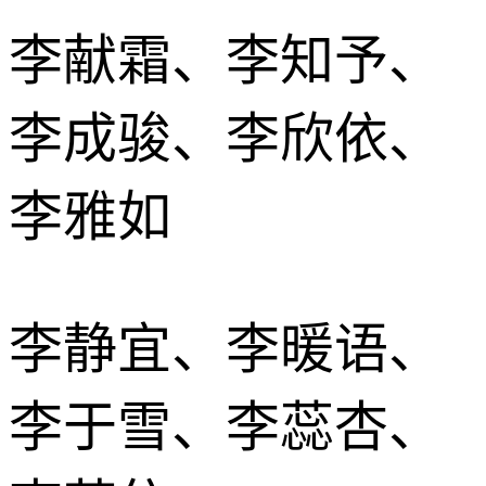
李献霜、李知予、
李成骏、李欣依、
李雅如
李静宜、李暖语、
李于雪、李蕊杏、