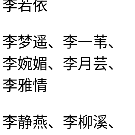
李若依
李梦遥、李一苇、
李婉媚、李月芸、
李雅情
李静燕、李柳溪、