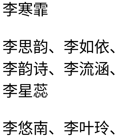
李寒霏
李思韵、李如依、
李韵诗、李流涵、
李星蕊
李悠南、李叶玲、