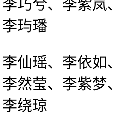
李巧兮、李紫岚、
李玙璠
李仙瑶、李依如、
李然莹、李紫梦、
李绕琼