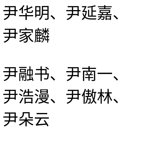
尹华明、尹延嘉、
尹家麟
尹融书、尹南一、
尹浩漫、尹傲林、
尹朵云