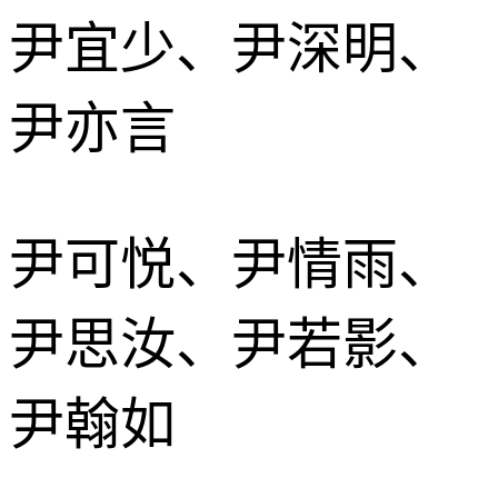
尹宜少、尹深明、
尹亦言
尹可悦、尹情雨、
尹思汝、尹若影、
尹翰如