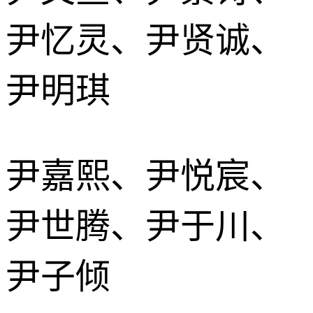
尹忆灵、尹贤诚、
尹明琪
尹嘉熙、尹悦宸、
尹世腾、尹于川、
尹子倾