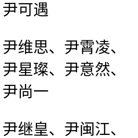
尹可遇
尹维思、尹霄凌、
尹星璨、尹意然、
尹尚一
尹继皇、尹闽江、