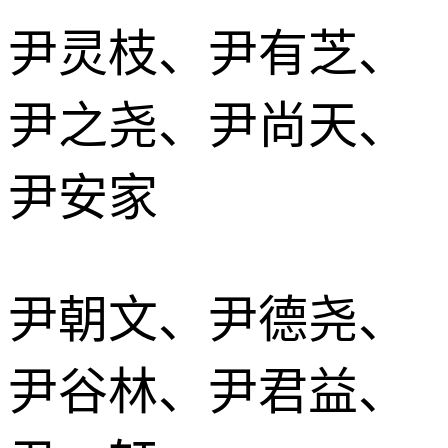
尹灵枝、尹有芝、
尹之尧、尹尚天、
尹安家
尹朝文、尹德尧、
尹谷林、尹君益、