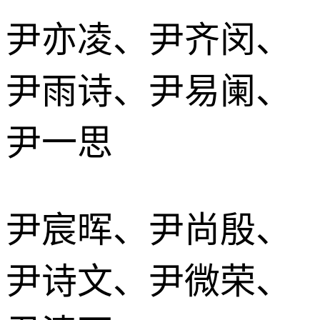
尹亦凌、尹齐闵、
尹雨诗、尹易阑、
尹一思
尹宸晖、尹尚殷、
尹诗文、尹微荣、