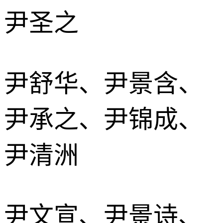
尹圣之
尹舒华、尹景含、
尹承之、尹锦成、
尹清洲
尹文宣、尹景诗、