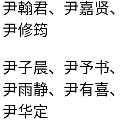
尹翰君、尹嘉贤、
尹修筠
尹子晨、尹予书、
尹雨静、尹有喜、
尹华定