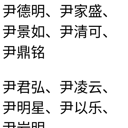
尹德明、尹家盛、
尹景如、尹清可、
尹鼎铭
尹君弘、尹凌云、
尹明星、尹以乐、