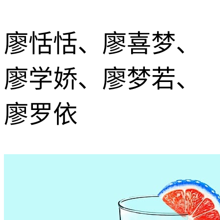
廖恬恬、廖喜梦、
廖学娇、廖梦若、
廖罗依