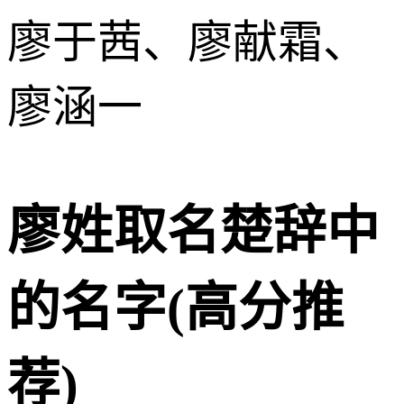
廖于茜、廖献霜、
廖涵一
廖姓取名楚辞中
的名字(高分推
荐)