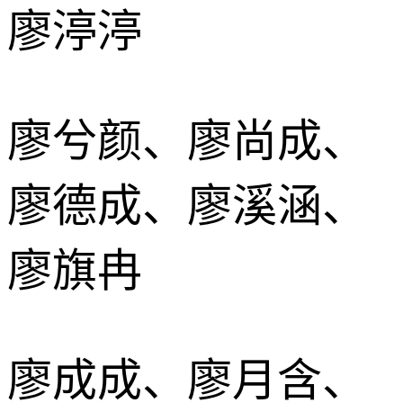
廖渟渟
廖兮颜、廖尚成、
廖德成、廖溪涵、
廖旗冉
廖成成、廖月含、