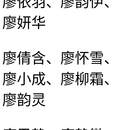
廖依羽、廖韵伊、
廖妍华
廖倩含、廖怀雪、
廖小成、廖柳霜、
廖韵灵