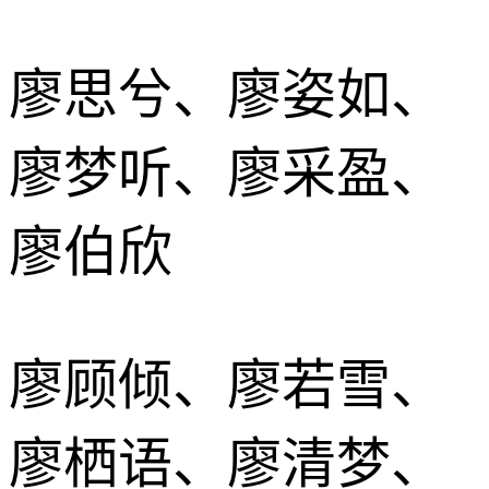
廖思兮、廖姿如、
廖梦听、廖采盈、
廖伯欣
廖顾倾、廖若雪、
廖栖语、廖清梦、