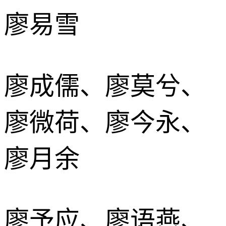
廖易雪
廖成儒、廖莫兮、
廖微荷、廖今永、
廖月余
廖予应、廖语燕、