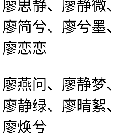
廖思静、廖静微、
廖简兮、廖兮墨、
廖恋恋
廖燕问、廖静梦、
廖静绿、廖晴絮、
廖焕兮