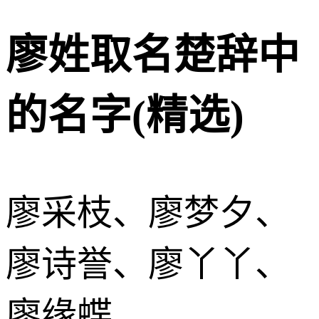
廖姓取名楚辞中
的名字(精选)
廖采枝、廖梦夕、
廖诗誉、廖丫丫、
廖缘蝶