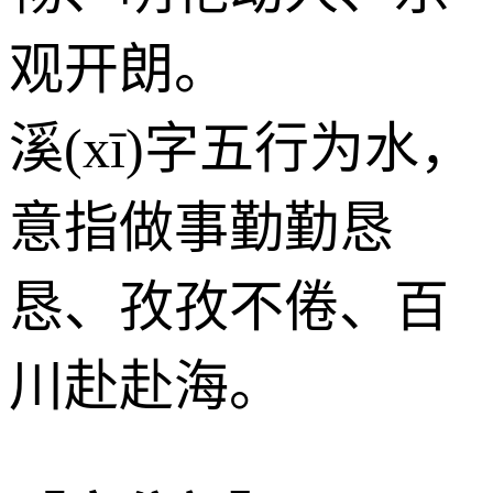
观开朗。
溪(xī)字五行为
水
，
意指做事勤勤恳
恳、孜孜不倦、百
川赴赴海。