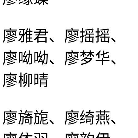
廖雅君、廖摇摇、
廖呦呦、廖梦华、
廖柳晴
廖旖旎、廖绮燕、