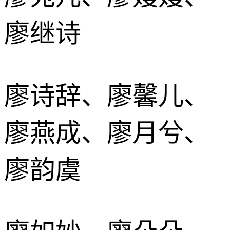
廖继诗
廖诗辞、廖馨儿、
廖燕成、廖月兮、
廖韵虞