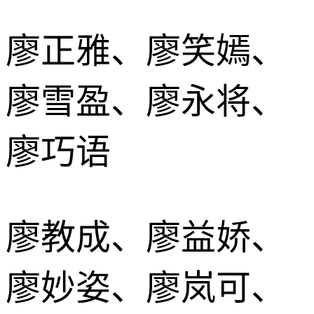
廖正雅、廖笑嫣、
廖雪盈、廖永将、
廖巧语
廖教成、廖益娇、
廖妙姿、廖岚可、