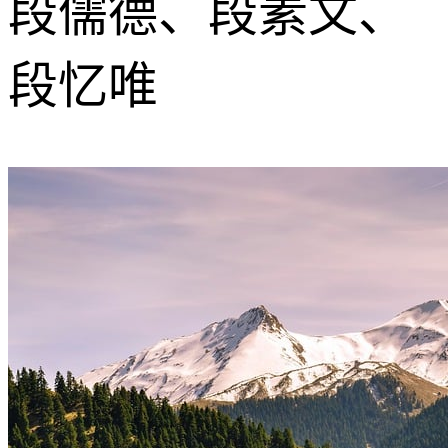
段儒德、段素文、
段忆唯