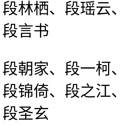
段林栖、段瑶云、
段言书
段朝家、段一柯、
段锦倚、段之江、
段圣玄