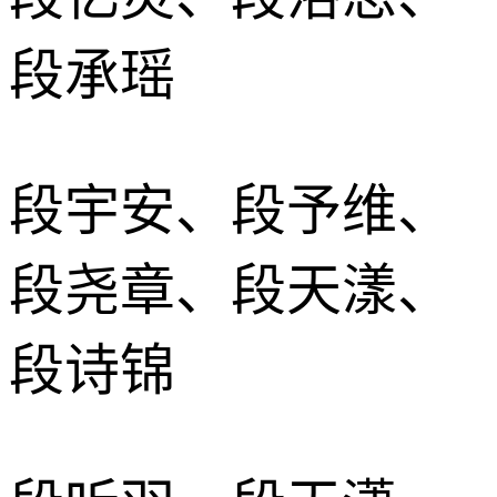
段承瑶
段宇安、段予维、
段尧章、段天漾、
段诗锦