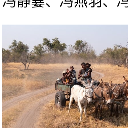
冯静霎、冯燕羽、