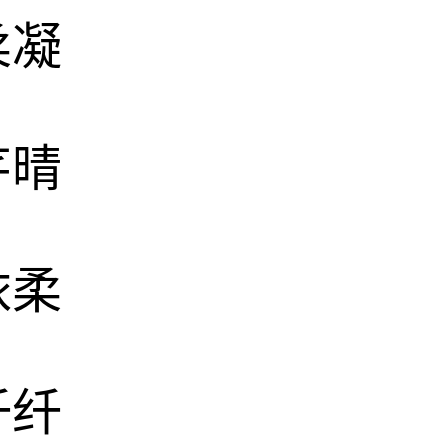
柔凝
芊晴
依柔
纤纤