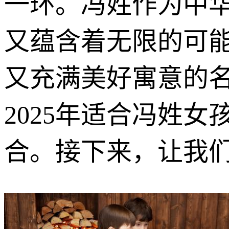
一环。冯姓作为中
又蕴含着无限的可
又充满美好寓意的
2025年适合冯姓
合。接下来，让我