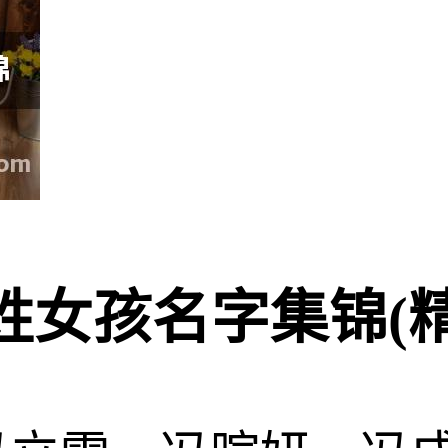
冯姓女孩名字集锦(精