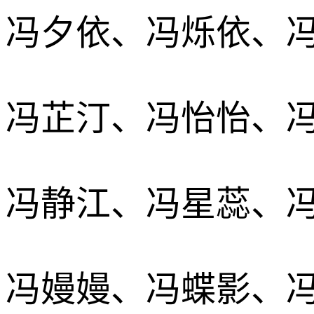
冯夕依、冯烁依、
冯芷汀、冯怡怡、
冯静江、冯星蕊、
冯嫚嫚、冯蝶影、