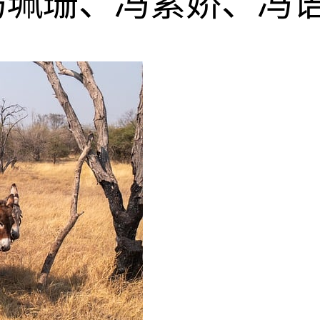
冯珮珊、冯紫娇、冯