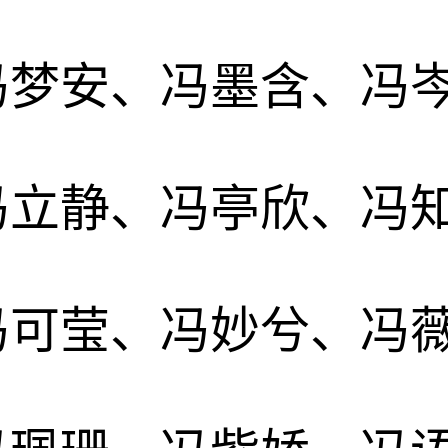
冯梦安、冯墨含、冯
冯立静、冯亭欣、冯
冯可莹、冯妙兮、冯