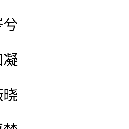
岑兮
知凝
薇晓