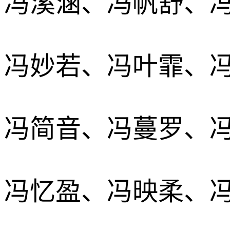
冯溪涵、冯帆舒、
冯妙若、冯叶霏、
冯简音、冯蔓罗、
冯忆盈、冯映柔、