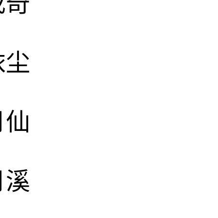
成奇
依尘
月仙
月溪