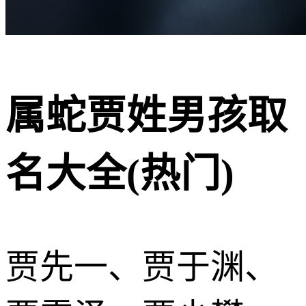
属蛇贾姓男孩取
名大全(热门)
贾先一、贾于渊、