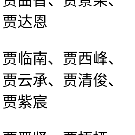
贾曲智、贾景果、
贾达恩
贾临南、贾西峰、
贾云承、贾清俊、
贾紫宸