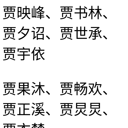
贾映峰、贾书林、
贾夕诏、贾世承、
贾宇依
贾果沐、贾畅欢、
贾正溪、贾炅炅、