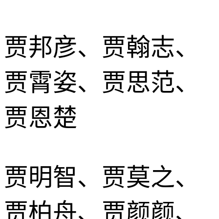
贾邦彦、贾翰志、
贾霄姿、贾思范、
贾恩楚
贾明智、贾莫之、
贾柏舟、贾颜颜、