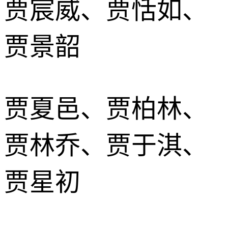
贾宸威、贾恬如、
贾景韶
贾夏邑、贾柏林、
贾林乔、贾于淇、
贾星初