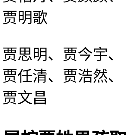
贾明歌
贾思明、贾今宇、
贾任清、贾浩然、
贾文昌