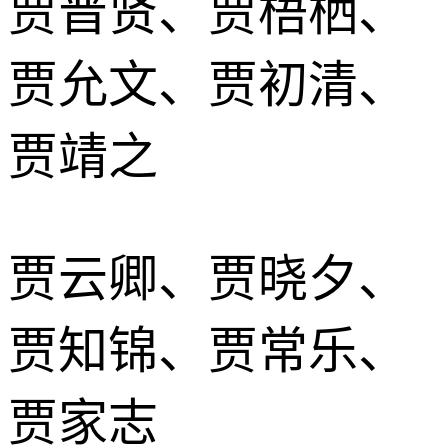
贾晋贤、贾梧栖、
贾允文、贾初清、
贾靖之
贾云卿、贾晓夕、
贾知锦、贾常乐、
贾家志