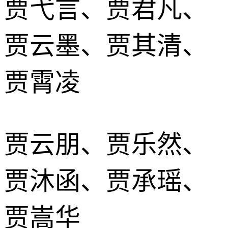
贾弋言、贾君凡、
贾云墨、贾其清、
贾霄凌
贾云朋、贾乐然、
贾沐函、贾承瑶、
贾嵩华