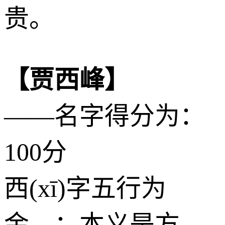
贵。
【贾西峰】
——名字得分为：
100分
西(xī)字五行为
金
，：本义是方