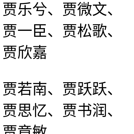
贾乐兮、贾微文、
贾一臣、贾松歌、
贾欣嘉
贾若南、贾跃跃、
贾思忆、贾书润、
贾章敏