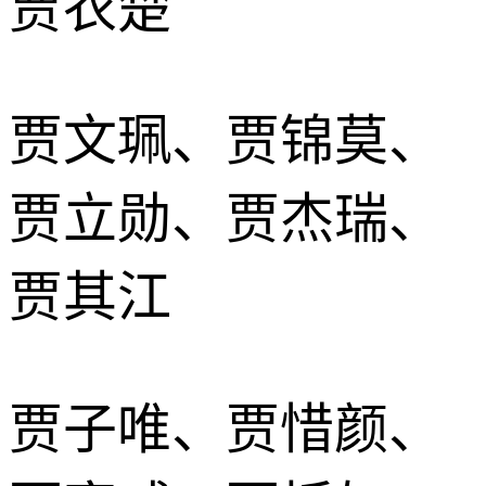
贾衣楚
贾文珮、贾锦莫、
贾立勋、贾杰瑞、
贾其江
贾子唯、贾惜颜、