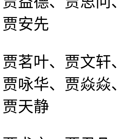
贾益德、贾思问、
贾安先
贾茗叶、贾文轩、
贾咏华、贾焱焱、
贾天静