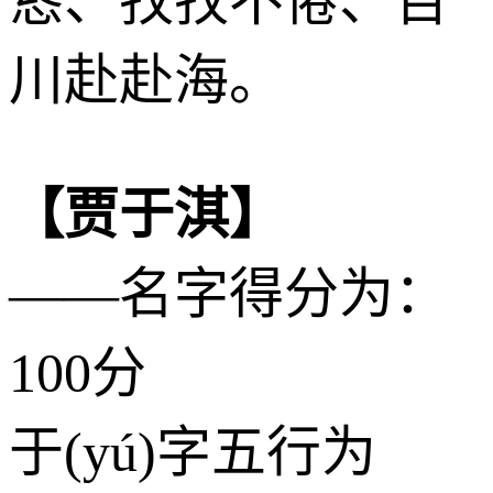
恳、孜孜不倦、百
川赴赴海。
【贾于淇】
——名字得分为：
100分
于(yú)字五行为