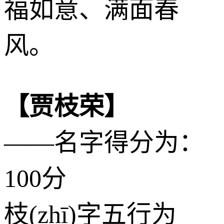
福如意、满面春
风。
【贾枝荣】
——名字得分为：
100分
枝(zhī)字五行为