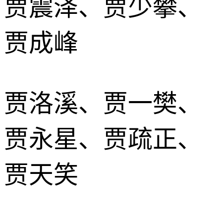
贾震泽、贾少攀、
贾成峰
贾洛溪、贾一樊、
贾永星、贾疏正、
贾天笑