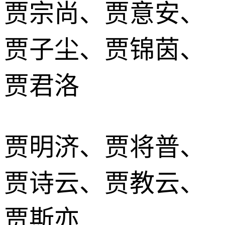
贾宗尚、贾意安、
贾子尘、贾锦茵、
贾君洛
贾明济、贾将普、
贾诗云、贾教云、
贾斯亦