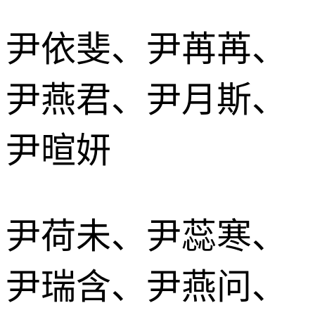
尹依斐、尹苒苒、
尹燕君、尹月斯、
尹暄妍
尹荷未、尹蕊寒、
尹瑞含、尹燕问、