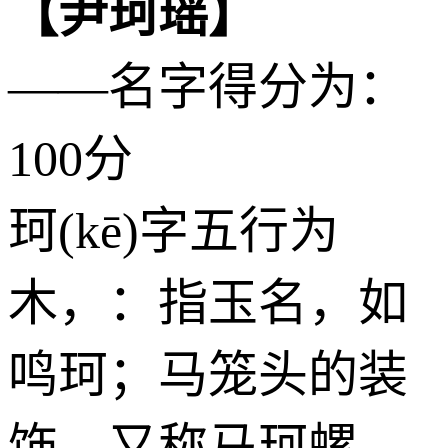
【尹珂瑶】
——名字得分为：
100分
珂(kē)字五行为
木
，：指玉名，如
鸣珂；马笼头的装
饰。又称马珂螺。