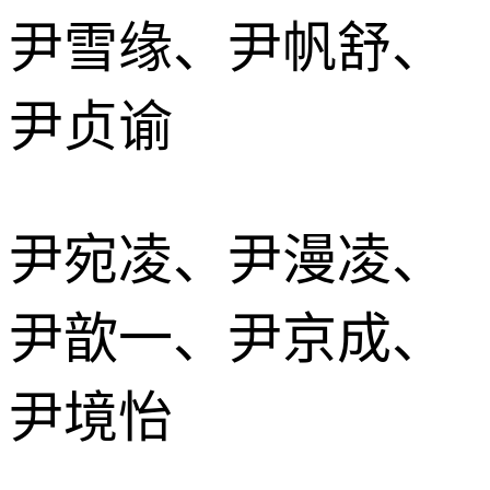
尹雪缘、尹帆舒、
尹贞谕
尹宛凌、尹漫凌、
尹歆一、尹京成、
尹境怡