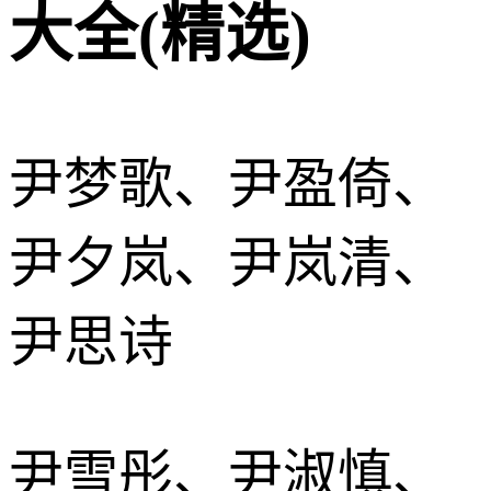
大全(精选)
尹梦歌、尹盈倚、
尹夕岚、尹岚清、
尹思诗
尹雪彤、尹淑慎、