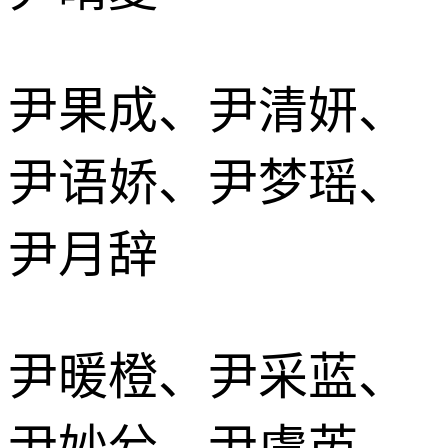
尹果成、尹清妍、
尹语娇、尹梦瑶、
尹月辞
尹暖橙、尹采蓝、