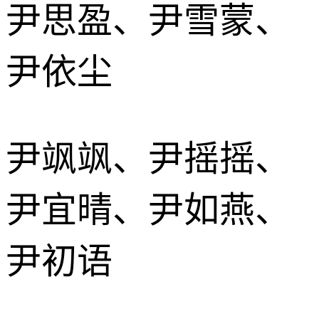
尹思盈、尹雪蒙、
尹依尘
尹飒飒、尹摇摇、
尹宜晴、尹如燕、
尹初语