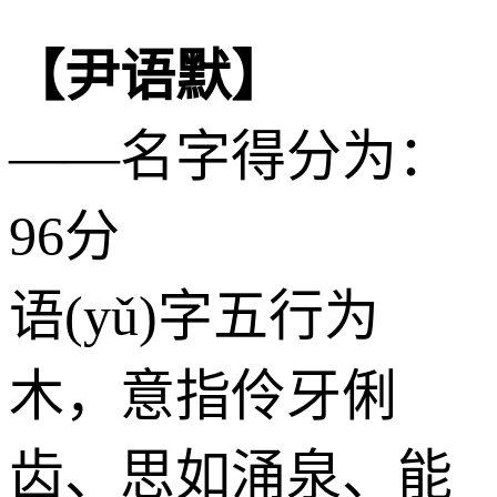
【尹语默】
——名字得分为：
96分
语(yǔ)字五行为
木
，意指伶牙俐
齿、思如涌泉、能