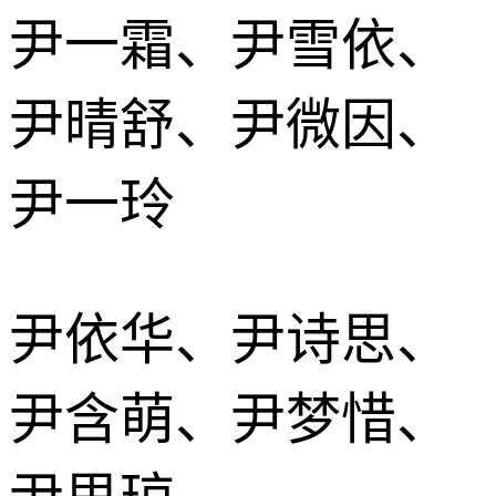
尹一霜、尹雪依、
尹晴舒、尹微因、
尹一玲
尹依华、尹诗思、
尹含萌、尹梦惜、