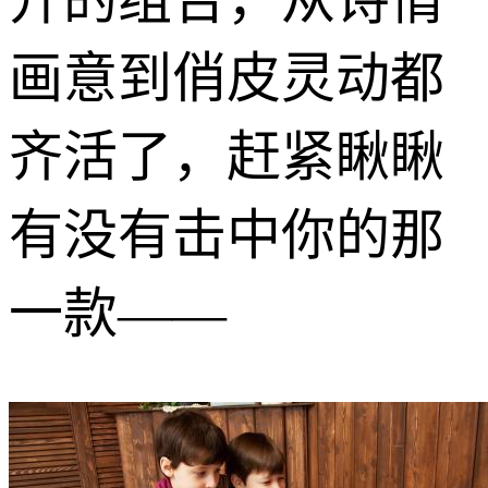
画意到俏皮灵动都
齐活了，赶紧瞅瞅
有没有击中你的那
一款——