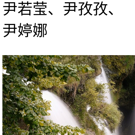
尹若莹、尹孜孜、
尹婷娜