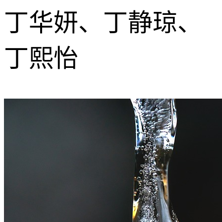
丁华妍、丁静琼、
丁熙怡