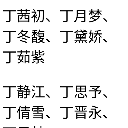
丁茜初、丁月梦、
丁冬馥、丁黛娇、
丁茹紫
丁静江、丁思予、
丁倩雪、丁晋永、