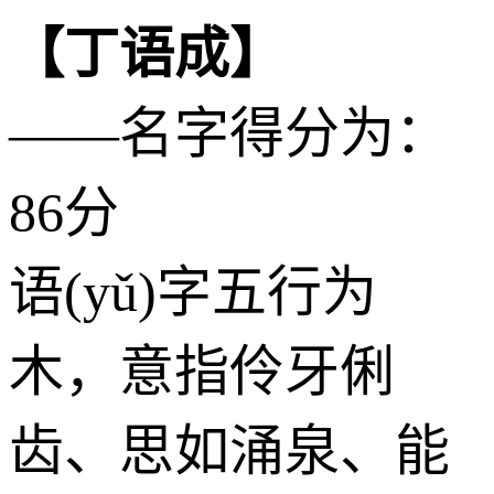
【丁语成】
——名字得分为：
86分
语(yǔ)字五行为
木
，意指伶牙俐
齿、思如涌泉、能