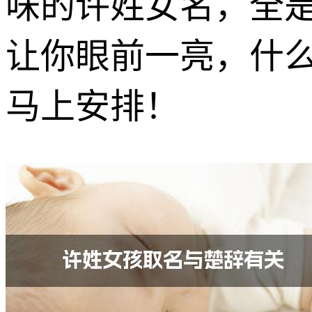
味的许姓女名，全
让你眼前一亮，什么
马上安排！