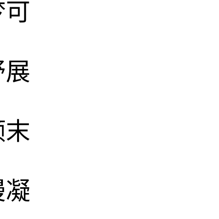
梦可
舒展
倾末
漫凝