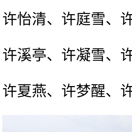
许怡清、许庭雪、
许溪亭、许凝雪、
许夏燕、许梦醒、