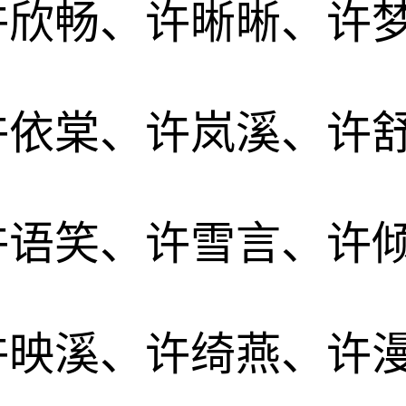
许欣畅、许晰晰、许
许依棠、许岚溪、许
许语笑、许雪言、许
许映溪、许绮燕、许