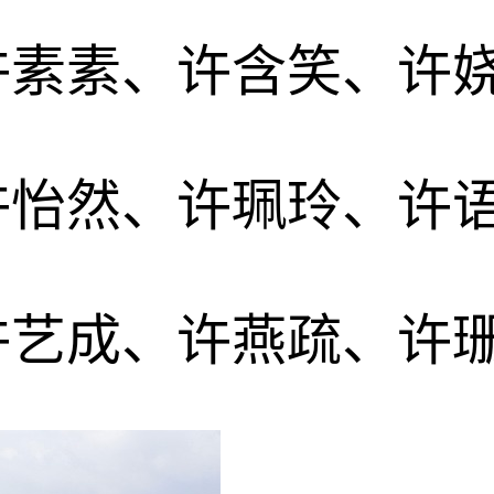
许素素、许含笑、许
许怡然、许珮玲、许
许艺成、许燕疏、许