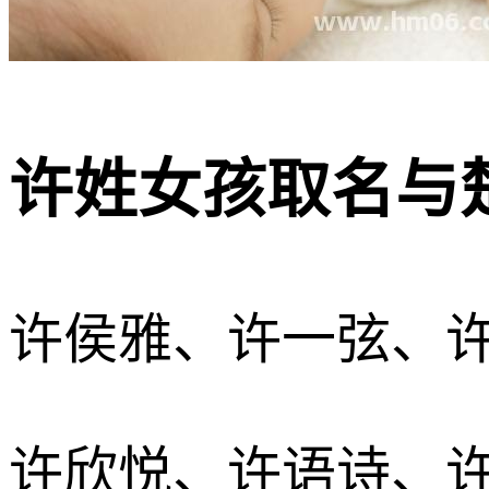
许姓女孩取名与楚
许侯雅、许一弦、
许欣悦、许语诗、