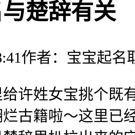
名与楚辞有关
:41
作者：宝宝起名
里给许姓女宝挑个既
翻烂古籍啦～这里已