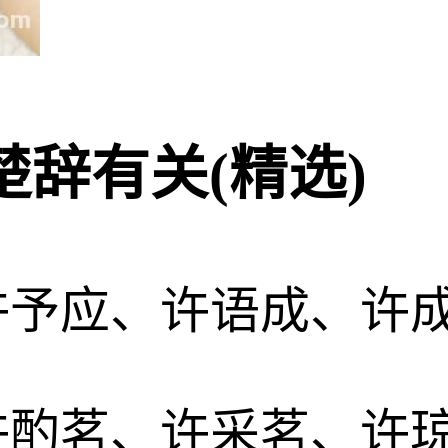
辞有关(精选)
许予应、许语成、许
许酌茗、许采茗、许