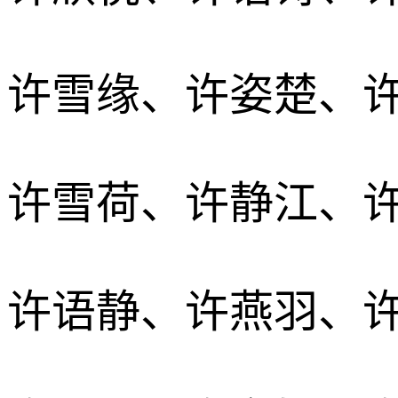
许雪缘、许姿楚、
许雪荷、许静江、
许语静、许燕羽、