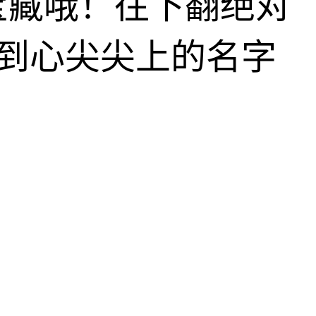
宝藏哦！往下翻绝对
美到心尖尖上的名字