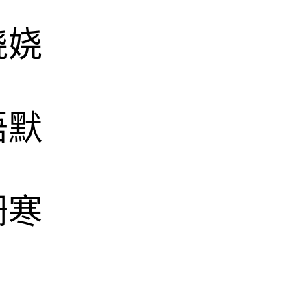
娆娆
语默
珊寒